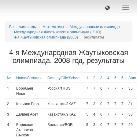
Toggle
naviga
Все олимпиады
Математика
Международные олимпиады
Международная Жаутыковская олимпиада (IZHO)
4-я Жаутыковская олимпиада (2008)
результаты
4-я Международная Жаутыковская
олимпиада, 2008 год, результаты
№
Name/Surname
Country/City/School
1
2
3
4
5
6
Sum
1
Воробьев
Россия/1RUS
7
7
0
7
7
7
35
Илья
2
Клочков Егор
Казахстан/3KAZ
7
3
0
7
7
7
31
3
Далиев Асет
Казахстан/9KAZ
5
4
0
7
7
7
30
4
Борислав
Болгария/BGR
5
3
0
7
7
7
29
Атанасов
Вълков