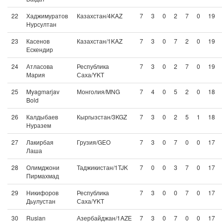
22
Хаджимуратов
Казахстан/4KAZ
7
3
0
2
7
0
19
Нурсултан
23
Касенов
Казахстан/1KAZ
7
3
0
7
2
0
19
Ескендир
24
Атласова
Республика
7
3
0
2
7
0
19
Мария
Саха/YKT
25
Myagmarjav
Монголия/MNG
7
4
0
5
2
0
18
Bold
26
Калдыбаев
Кыргызстан/3KGZ
7
3
0
2
5
1
18
Нуразем
27
Лакирбая
Грузия/GEO
7
3
0
7
0
0
17
Лаша
28
Олимджони
Таджикистан/1TJK
7
0
0
3
7
0
17
Пирмахмад
29
Никифоров
Республика
7
3
0
0
7
0
17
Дьулустан
Саха/YKT
30
Ruslan
Азербайджан/1AZE
7
3
0
7
0
0
17