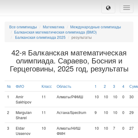
Toggle
naviga
Все олимпиады
Математика
Международные олимпиады
Балканская математическая олимпиада (BMO)
Балканская олимпиада 2025
результаты
42-я Балканская математическая
олимпиада. Сараево, Босния и
Герцеговины, 2025 год, результаты
№
ФИО
Класс
Область
1
2
3
4
Сум
1
Amir
11
Алматы/РФМШ
10
10
10
0
30
Sakhipov
2
Margulan
11
Астана/Spectrum
9
10
10
0
29
Sharel
3
Eldar
10
Алматы/НИШ
10
10
7
0
27
Ussenov
ФМН