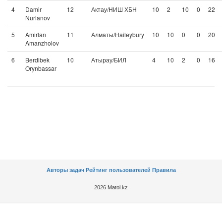
4
Damir
12
Актау/НИШ ХБН
10
2
10
0
22
Nurlanov
5
Amirlan
11
Алматы/Haileybury
10
10
0
0
20
Amanzholov
6
Berdibek
10
Атырау/БИЛ
4
10
2
0
16
Orynbassar
Авторы задач
Рейтинг пользователей
Правила
2026 Matol.kz