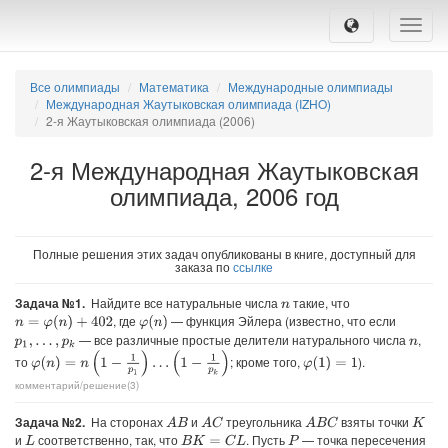
Toggle
naviga
Все олимпиады
Математика
Международные олимпиады
Международная Жаутыковская олимпиада (IZHO)
2-я Жаутыковская олимпиада (2006)
2-я Международная Жаутыковская
олимпиада, 2006 год
Полные решения этих задач опубликованы в книге, доступный для
заказа по
ссылке
Задача №1.
Найдите все натуральные числа
такие, что
n
, где
— функция Эйлера (известно, что если
n
=
φ
(
n
)
+
402
φ
(
n
)
— все различные простые делители натурального числа
,
p
1
,
…
,
p
k
n
φ
(
n
)
=
n
(
1
−
1
p
1
)
…
(
1
−
1
p
k
)
то
; кроме того,
).
φ
(
1
)
=
1
комментарий/решение(3)
Задача №2.
На сторонах
и
треугольника
взяты точки
A
B
A
C
A
B
C
K
и
соответственно, так, что
. Пусть
— точка пересечения
B
K
=
C
L
L
P