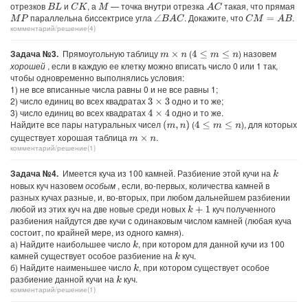
отрезков
и
, а
— точка внутри отрезка
такая, что прямая
C
K
A
C
B
L
M
параллельна биссектрисе угла
. Докажите, что
.
∠
B
A
C
C
M
=
A
B
M
P
комментарий/решение(4)
Задача №3.
Прямоугольную таблицу
(
) назовем
4
≤
m
≤
n
m
×
n
хорошей
, если в каждую ее клетку можно вписать число 0 или 1 так,
чтобы одновременно выполнялись условия:
1) не все вписанные числа равны 0 и не все равны 1;
2) число единиц во всех квадратах
одно и то же;
3
×
3
3) число единиц во всех квадратах
одно и то же.
4
×
4
Найдите все пары натуральных чисел
(
), для которых
(
m
,
n
)
4
≤
m
≤
n
существует хорошая таблица
.
m
×
n
комментарий/решение(1)
Задача №4.
Имеется куча из 100 камней. Разбиение этой кучи на
k
новых куч назовем
особым
, если, во-первых, количества камней в
разных кучах разные, и, во-вторых, при любом дальнейшем разбиении
любой из этих куч на две новые среди новых
куч полученного
k
+
1
разбиения найдутся две кучи с одинаковым числом камней (любая куча
состоит, по крайней мере, из одного камня).
а) Найдите наибольшее число
, при котором для данной кучи из 100
k
камней существует особое разбиение на
куч.
k
б) Найдите наименьшее число
, при котором существует особое
k
разбиение данной кучи на
куч.
k
комментарий/решение(1)