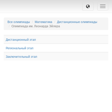
Toggle
naviga
Все олимпиады
Математика
Дистанционные олимпиады
Олимпиада им. Леонарда Эйлера
Дистанционный этап
Региональный этап
Заключительный этап