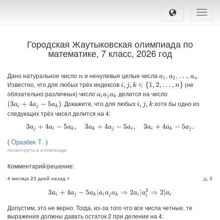
Toggle
naviga
Городская Жаутыковская олимпиада по
математике, 7 класс, 2026 год
Дано натуральное число
и ненулевые целые числа
,
,
,
.
n
a
1
a
2
a
n
…
Известно, что для любых трёх индексов
(не
i
,
j
,
k
∈
{
1
,
2
,
…
,
n
}
обязательно различных) число
делится на число
a
i
a
j
a
k
. Докажите, что для любых
хотя бы одно из
i
,
j
,
k
(
3
a
i
+
4
a
j
−
5
a
k
)
следующих трёх чисел делится на 4:
3
a
j
+
4
a
i
−
5
a
k
,
3
a
k
+
4
a
j
−
5
a
i
,
3
a
i
+
4
a
k
−
5
a
j
.
(
Оразбек Т.
)
посмотреть в олимпиаде
Комментарий/решение:
4 месяца 23 дней назад
#
0
3
a
i
+
4
a
j
−
5
a
k
|
a
i
a
j
a
k
⇒
2
a
i
|
a
i
3
⇒
2
|
a
i
Допустим, это не верно. Тогда, из-за того что все числа четные, те
выражения должны давать остаток 2 при делении на 4: