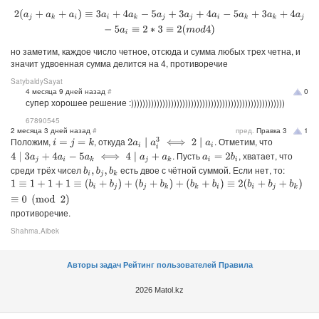
2
(
a
j
+
a
k
+
a
i
)
≡
3
a
i
+
4
a
k
−
5
a
j
+
3
a
j
+
4
a
i
−
5
a
k
+
3
a
k
+
4
a
j
−
5
a
i
≡
2
∗
3
≡
2
(
m
o
d
4
)
но заметим, каждое число четное, отсюда и сумма любых трех четна, и
значит удвоенная сумма делится на 4, противоречие
SatybaldySayat
4 месяца 9 дней назад
#
0
супер хорошее решение :))))))))))))))))))))))))))))))))))))))))))))))))))))))
67890545
2 месяца 3 дней назад
#
пред.
Правка
3
1
Положим,
, откуда
. Отметим, что
2
a
i
∣
a
i
3
⟺
2
∣
a
i
i
=
j
=
k
. Пусть
, хватает, что
a
i
=
2
b
i
4
∣
3
a
j
+
4
a
i
−
5
a
k
⟺
4
∣
a
j
+
a
k
среди трёх чисел
есть двое с чётной суммой. Если нет, то:
b
i
,
b
j
,
b
k
1
≡
1
+
1
+
1
≡
(
b
i
+
b
j
)
+
(
b
j
+
b
k
)
+
(
b
k
+
b
i
)
≡
2
(
b
i
+
b
j
+
b
k
)
≡
0
(
mod
2
)
противоречие.
Shahma.Aibek
Авторы задач
Рейтинг пользователей
Правила
2026 Matol.kz