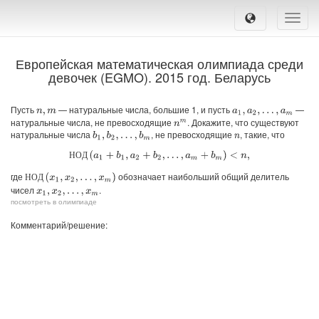
Toggle
naviga
Европейская математическая олимпиада среди
девочек (EGMO). 2015 год. Беларусь
Пусть
— натуральные числа, большие 1, и пусть
—
n
,
m
a
1
,
a
2
,
…
,
a
m
натуральные числа, не превосходящие
. Докажите, что существуют
n
m
натуральные числа
, не превосходящие
, такие, что
b
1
,
b
2
,
…
,
b
m
n
НОД
(
a
1
+
b
1
,
a
2
+
b
2
,
…
,
a
m
+
b
m
)
<
n
,
Н
О
Д
где
обозначает наибольший общий делитель
НОД
(
x
1
,
x
2
,
…
,
x
m
)
Н
О
Д
чисел
.
x
1
,
x
2
,
…
,
x
m
посмотреть в олимпиаде
Комментарий/решение: