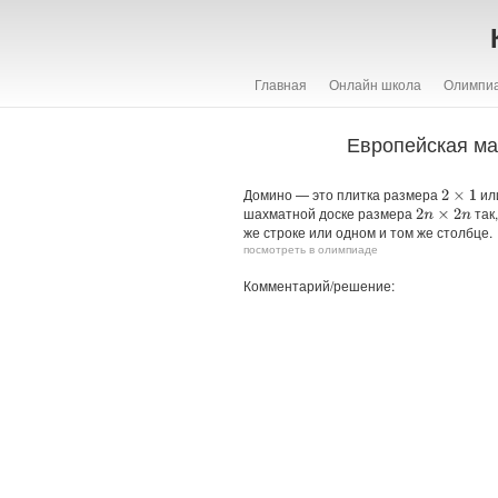
Главная
Онлайн школа
Олимпи
Европейская ма
Домино — это плитка размера
ил
2
×
1
шахматной доске размера
так
2
n
×
2
n
же строке или одном и том же столбце.
посмотреть в олимпиаде
Комментарий/решение: