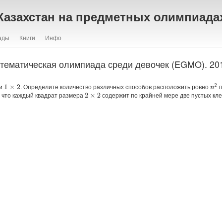
Казахстан на предметных олимпиада
ады
Книги
Инфо
тематическая олимпиада среди девочек (EGMO). 201
и
. Определите количество различных способов расположить ровно
п
n
2
1
×
2
, что каждый квадрат размера
содержит по крайней мере две пустых кле
2
×
2