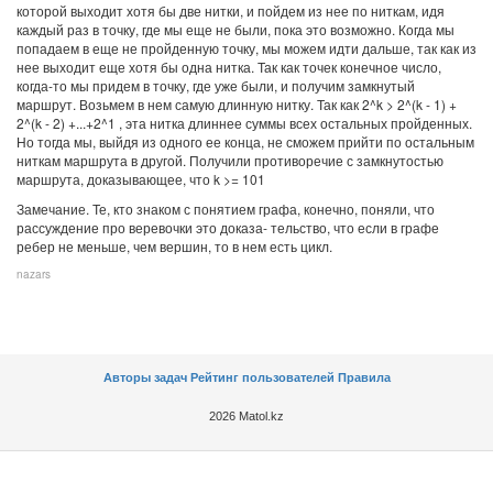
которой выходит хотя бы две нитки, и пойдем из нее по ниткам, идя
каждый раз в точку, где мы еще не были, пока это возможно. Когда мы
попадаем в еще не пройденную точку, мы можем идти дальше, так как из
нее выходит еще хотя бы одна нитка. Так как точек конечное число,
когда-то мы придем в точку, где уже были, и получим замкнутый
маршрут. Возьмем в нем самую длинную нитку. Так как 2^k > 2^(k - 1) +
2^(k - 2) +...+2^1 , эта нитка длиннее суммы всех остальных пройденных.
Но тогда мы, выйдя из одного ее конца, не сможем прийти по остальным
ниткам маршрута в другой. Получили противоречие с замкнутостью
маршрута, доказывающее, что k >= 101
Замечание. Те, кто знаком с понятием графа, конечно, поняли, что
рассуждение про веревочки это доказа- тельство, что если в графе
ребер не меньше, чем вершин, то в нем есть цикл.
nazars
Авторы задач
Рейтинг пользователей
Правила
2026 Matol.kz