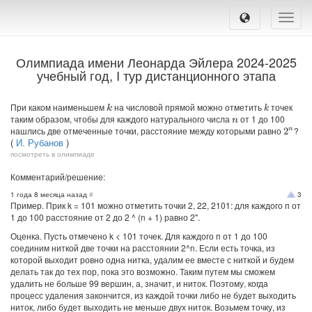
Toggle
naviga
Олимпиада имени Леонарда Эйлера 2024-2025
учебный год, I тур дистанционного этапа
При каком наименьшем
на числовой прямой можно отметить
точек
k
k
таким образом, чтобы для каждого натурального числа
от 1 до 100
n
нашлись две отмеченные точки, расстояние между которыми равно
?
2
n
(
И. Рубанов
)
посмотреть в олимпиаде
Комментарий/решение:
1 года 8 месяца назад
#
3
Пример. Прик k = 101 можно отметить точки 2, 22, 2101: для каждого п от
1 до 100 расстояние от 2 до 2 ^ (n + 1) равно 2".
Оценка. Пусть отмечено k < 101 точек. Для каждого п от 1 до 100
соединим ниткой две точки на расстоянии 2^n. Если есть точка, из
которой выходит ровно одна нитка, удалим ее вместе с ниткой и будем
делать так до тех пор, пока это возможно. Таким путем мы сможем
удалить не больше 99 вершин, а, значит, и ниток. Поэтому, когда
процесс удаления закончится, из каждой точки либо не будет выходить
ниток, либо будет выходить не меньше двух ниток. Возьмем точку, из