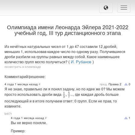
Toggle
naviga
Олимпиада имени Леонарда Эйлера 2021-2022
учебный год, III тур дистанционного этапа
Из нечётных натуральных чисел от 1 до 47 составили 12 дробей,
меньших 1, использовав каждое число по одному разу. Получившиеся
дроби разбили на группы равных между собой. Какое наименьшее
(
И. Рубанов
)
количество групп могло получиться?
посмотреть в олимпиаде
Комментарий/решение:
4 года 1 месяца назад
#
пред.
Правка
2
0
Я не знаю, правильно ли я понял задачу, но по идее же 0? Мы можем
1
3
,
5
7
просто использовать дроби вида
..., где каждая дробь больше
последующей и в итоге получаем ответ: 0 групп. Если не прав, то
извините.
b4t7r
4 года 1 месяца назад
#
1
Вы не верно поняли.
Пример: