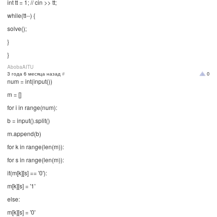
int tt = 1; // cin >> tt;
while(tt--) {
solve();
}
}
AbobaAITU
3 года 6 месяца назад
#
0
num = int(input())
m = []
for i in range(num):
b = input().split()
m.append(b)
for k in range(len(m)):
for s in range(len(m)):
if(m[k][s] == '0'):
m[k][s] = '1'
else:
m[k][s] = '0'