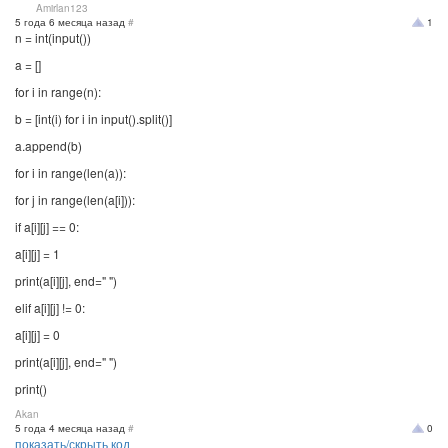
Amirlan123
5 года 6 месяца назад
#
1
n = int(input())
a = []
for i in range(n):
b = [int(i) for i in input().split()]
a.append(b)
for i in range(len(a)):
for j in range(len(a[i])):
if a[i][j] == 0:
a[i][j] = 1
print(a[i][j], end=" ")
elif a[i][j] != 0:
a[i][j] = 0
print(a[i][j], end=" ")
print()
Akan
5 года 4 месяца назад
#
0
показать/скрыть код