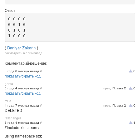
Ответ
0 0 0 0 

0 0 1 0 

0 1 0 1 

1 0 0 0
(
Daniyar Zakarin
)
посмотреть в олимпиаде
Комментарий/решение:
6 года 8 месяца назад
#
0
показать/скрыть код
gonta
6 года 4 месяца назад
#
пред.
Правка
2
0
показать/скрыть код
mr.kt
4 года 7 месяца назад
#
пред.
Правка
2
0
DELETED
fallenangel
6 года 4 месяца назад
#
4
#include <iostream>
using namespace std;