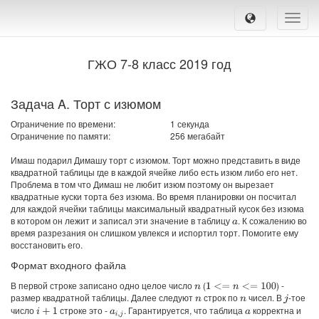
Toggle
naviga
ГЖО 7-8 класс 2019 год
Задача A. Торт с изюмом
Ограничение по времени:
1 секунда
Ограничение по памяти:
256 мегабайт
Имаш подарил Димашу торт с изюмом. Торт можно представить в виде
квадратной таблицы где в каждой ячейке либо есть изюм либо его нет.
Проблема в том что Димаш не любит изюм поэтому он вырезает
квадратные куски торта без изюма. Во время планировки он посчитал
для каждой ячейки таблицы максимальный квадратный кусок без изюма
в котором он лежит и записал эти значение в таблицу
. К сожалению во
a
время разрезания он слишком увлекся и испортил торт. Помогите ему
восстановить его.
Формат входного файла
В первой строке записано одно целое число
(
) -
1
<=
n
<=
100
n
размер квадратной таблицы. Далее следуют
строк по
чисел. В
-тое
j
n
n
число
строке это -
. Гарантируется, что таблица
корректна и
i
+
1
a
a
i
,
j