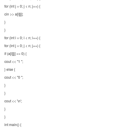
for (int j = 0; j < n; j++) {
cin >> a[i][j];
}
}
for (int i = 0; i < n; i++) {
for (int j = 0; j < n; j++) {
if (a[i][j] == 0) {
cout << "1 ";
} else {
cout << "0 ";
}
}
cout << '\n';
}
}
int main() {