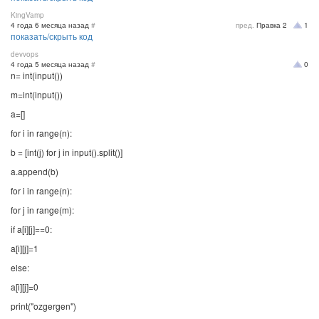
KingVamp
4 года 6 месяца назад
#
пред.
Правка
2
1
показать/скрыть код
devvops
4 года 5 месяца назад
#
0
n= int(input())
m=int(input())
a=[]
for i in range(n):
b = [int(j) for j in input().split()]
a.append(b)
for i in range(n):
for j in range(m):
if a[i][j]==0:
a[i][j]=1
else:
a[i][j]=0
print("ozgergen")