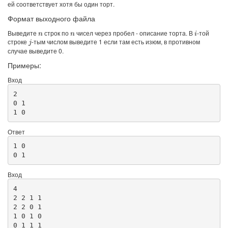
ей соответствует хотя бы один торт.
Формат выходного файла
Выведите
строк по
чисел через пробел - описание торта. В
-той
i
n
n
строке
-тым числом выведите 1 если там есть изюм, в противном
j
случае выведите 0.
Примеры:
Вход
2

0 1

1 0
Ответ
1 0 

0 1
Вход
4

2 2 1 1

2 2 0 1

1 0 1 0

0 1 1 1