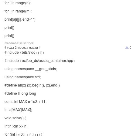
for i in range(n):
for j in range(m):
print(a[i][j], end=" ")
print()
print()
markhabatseisenbek
4 года 2 месяца назад
#
0
#include <bits/stdc++.h>
#include <ext/pb_ds/assoc_container.hpp>
using namespace __gnu_pbds;
using namespace std;
#define all(x) (x).begin(), (x).end()
#define ll long long
const int MAX = 1e2 + 11;
int a[MAX][MAX];
void solve() {
int n; cin >> n;
for (int i = 0; i < n; i++) {