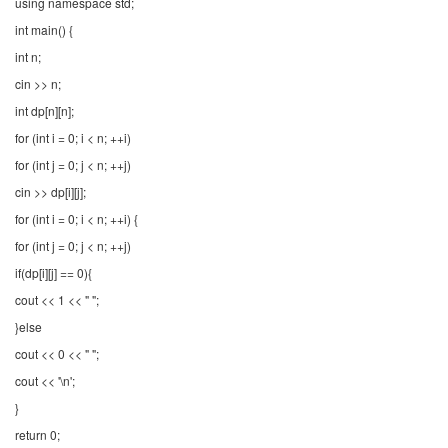
using namespace std;
int main() {
int n;
cin >> n;
int dp[n][n];
for (int i = 0; i < n; ++i)
for (int j = 0; j < n; ++j)
cin >> dp[i][j];
for (int i = 0; i < n; ++i) {
for (int j = 0; j < n; ++j)
if(dp[i][j] == 0){
cout << 1 << " ";
}else
cout << 0 << " ";
cout << '\n';
}
return 0;