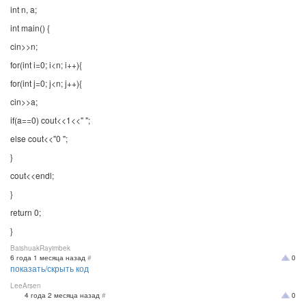
int n, a;
int main() {
cin>>n;
for(int i=0; i<n; i++){
for(int j=0; j<n; j++){
cin>>a;
if(a==0) cout<<1<<" ";
else cout<<"0 ";
}
cout<<endl;
}
return 0;
}
BaishuakRayimbek
6 года 1 месяца назад
#
0
показать/скрыть код
LeeArsen
4 года 2 месяца назад
#
0