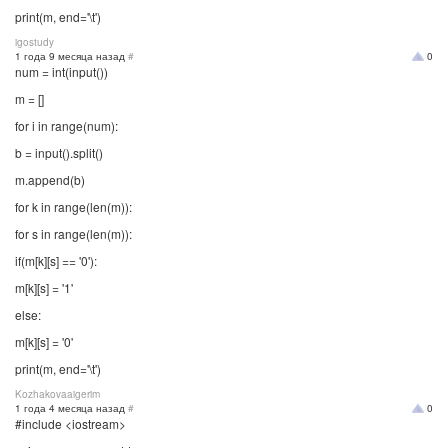
print(m, end='\t')
igostudy
1 года 9 месяца назад
#
0
num = int(input())
m = []
for i in range(num):
b = input().split()
m.append(b)
for k in range(len(m)):
for s in range(len(m)):
if(m[k][s] == '0'):
m[k][s] = '1'
else:
m[k][s] = '0'
print(m, end='\t')
Kozhakovaaigerim
1 года 4 месяца назад
#
0
#include <iostream>