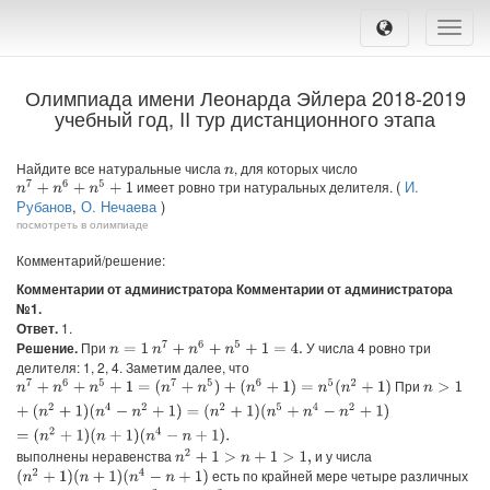
Toggle
naviga
Олимпиада имени Леонарда Эйлера 2018-2019
учебный год, II тур дистанционного этапа
Найдите все натуральные числа
, для которых число
n
(
И.
имеет ровно три натуральных делителя.
n
7
+
n
6
+
n
5
+
1
Рубанов
,
О. Нечаева
)
посмотреть в олимпиаде
Комментарий/решение:
Комментарии от администратора Комментарии от администратора
№1.
Ответ.
1.
Решение.
При
У числа 4 ровно три
n
7
+
n
6
+
n
5
+
1
=
4.
n
=
1
делителя: 1, 2, 4. Заметим далее, что
При
n
7
+
n
6
+
n
5
+
1
=
(
n
7
+
n
5
)
+
(
n
6
+
1
)
=
n
5
(
n
2
+
1
)
+
(
n
2
+
1
)
(
n
4
−
n
2
+
1
)
=
(
n
2
+
1
)
(
n
5
+
n
4
−
n
2
+
n
>
1
выполнены неравенства
и у числа
n
2
+
1
>
n
+
1
>
1
,
есть по крайней мере четыре различных
(
n
2
+
1
)
(
n
+
1
)
(
n
4
−
n
+
1
)