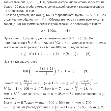
записать числа
, причем каждое число можно записать не
1
,
2
,
…
,
100
более 100 раз, чтобы сумма чисел в каждой строке и в каждом столбце
не превосходило 100.
Сначала докажем, что
. От противного, пусть
. Без
m
n
≤
650
m
n
>
650
ограничение общности
. Обозначим через
сумму всех чисел в
m
≤
n
s
таблице. Так как сумма чисел в каждой строке не превосходит 100, то
s
≤
100
m
.
(
1
)
Пусть
, где
,
целые числа и
. По
m
n
=
100
k
+
r
k
0
≤
r
<
100
r
предположению
. В таблице
натуральных чисел, причем
k
≥
6
100
k
+
r
каждое число встречается не более 100 раз, следовательно
s
≥
100
(
1
+
2
+
…
+
k
)
+
r
(
k
+
1
)
.
(
2
)
Из (1) и (2) следует, что
100
(
m
−
k
(
k
+
1
)
2
)
≥
r
(
k
+
1
)
.
(
3
)
⇒
100
(
k
+
1
)
>
m
n
≥
m
2
≥
(
k
(
k
+
1
)
2
)
2
⇒
m
≥
k
(
k
+
1
)
2
Значит,
k
2
(
k
+
1
)
<
400
m
≥
7
⋅
8
2
=
28
. Если
, то
, но
⇒
k
≤
7
k
=
7
, следовательно
, тогда неравенство (3)
m
n
<
800
m
=
n
=
28
,
r
=
84
неверно.
Значит
. Тогда
и
m
2
≤
m
n
<
700
k
=
6
r
=
m
n
−
600
>
50
. Из (3) следует, что
.
100
(
m
−
21
)
≥
7
r
>
350
⇒
m
≥
25
⇒
m
≤
26