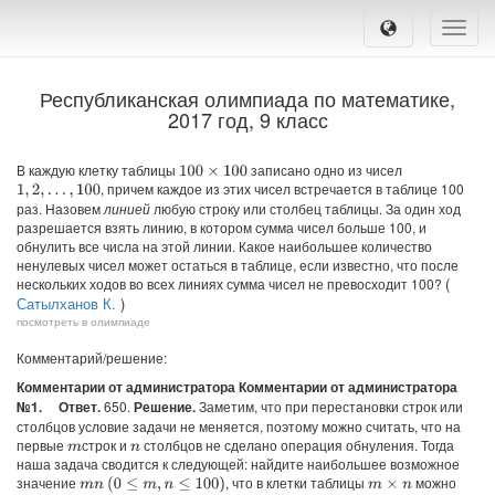
Toggle
naviga
Республиканская олимпиада по математике,
2017 год, 9 класс
В каждую клетку таблицы
записано одно из чисел
100
×
100
, причем каждое из этих чисел встречается в таблице 100
1
,
2
,
…
,
100
раз. Назовем
линией
любую строку или столбец таблицы. За один ход
разрешается взять линию, в котором сумма чисел больше 100, и
обнулить все числа на этой линии. Какое наибольшее количество
ненулевых чисел может остаться в таблице, если известно, что после
(
нескольких ходов во всех линиях сумма чисел не превосходит 100?
Сатылханов К.
)
посмотреть в олимпиаде
Комментарий/решение:
Комментарии от администратора Комментарии от администратора
№1.
Ответ.
650.
Решение.
Заметим, что при перестановки строк или
столбцов условие задачи не меняется, поэтому можно считать, что на
первые
строк и
столбцов не сделано операция обнуления. Тогда
m
n
наша задача сводится к следующей: найдите наибольшее возможное
значение
, что в клетки таблицы
можно
(
0
≤
m
,
n
≤
100
)
m
×
n
m
n