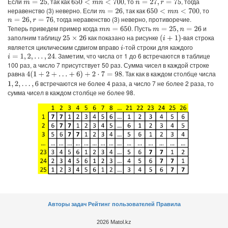
Если
, так как
, то
, тогда
m
=
25
650
<
m
n
<
700
n
=
27
,
r
=
75
неравенство (3) неверно. Если
, так как
, то
m
=
26
650
<
m
n
<
700
, тогда неравенство (3) неверно, противоречие.
n
=
26
,
r
=
76
Теперь приведем пример когда
. Пусть
и
m
n
=
650
m
=
25
,
n
=
26
заполним таблицу
как показано на рисунке
-вая строка
(
i
+
1
)
25
×
26
является циклическим сдвигом вправо
-той строки для каждого
i
. Заметим, что числа от 1 до 6 встречаются в таблице
i
=
1
,
2
,
…
,
24
100 раз, а число 7 присутствует 50 раз. Сумма чисел в каждой строке
равна
. Так как в каждом столбце числа
4
(
1
+
2
+
…
+
6
)
+
2
⋅
7
=
98
встречаются не более 4 раза, а число 7 не более 2 раза, то
1
,
2
,
…
,
6
сумма чисел в каждом столбце не более 98.
Авторы задач
Рейтинг пользователей
Правила
2026 Matol.kz