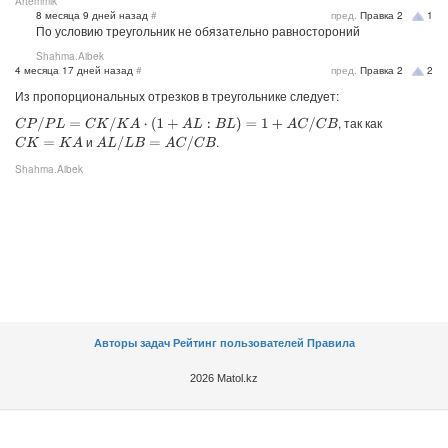
Artemmik
8 месяца 9 дней назад
#
пред.
Правка
2
1
По условию треугольник не обязательно равностороний
Shahma.Aibek
4 месяца 17 дней назад
#
пред.
Правка
2
2
Из пропорциональных отрезков в треугольнике следует:
, так как
C
P
/
P
L
=
C
K
/
K
A
⋅
(
1
+
A
L
:
B
L
)
=
1
+
A
C
/
C
B
и
.
C
K
=
K
A
A
L
/
L
B
=
A
C
/
C
B
Shahma.Aibek
Авторы задач
Рейтинг пользователей
Правила
2026 Matol.kz