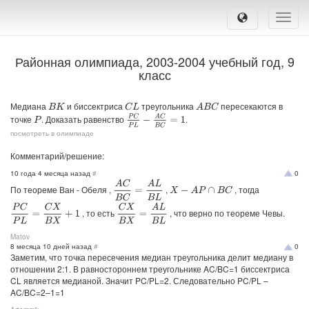
Toggle
naviga
Районная олимпиада, 2003-2004 учебный год, 9
класс
Медиана
и биссектриса
треугольника
пересекаются в
C
L
A
B
C
B
K
P
C
P
L
−
A
C
B
C
=
1
точке
. Доказать равенство
.
P
посмотреть в олимпиаде
Комментарий/решение:
10 года 4 месяца назад
#
0
A
C
B
C
=
A
L
B
L
По теореме Ван - Обеля ,
,
, тогда
X
−
A
P
∩
B
C
P
C
P
L
=
C
X
B
X
+
1
C
X
B
X
=
A
L
B
L
, то есть
, что верно по теореме Чевы.
Matov
8 месяца 10 дней назад
#
0
Заметим, что точка пересечения медиан треугольника делит медиану в
отношении 2:1. В равностороннем треугольнике AC/BC=1 биссектриса
CL является медианой. Значит PC/PL=2. Следовательно PC/PL –
AC/BC=2–1=1