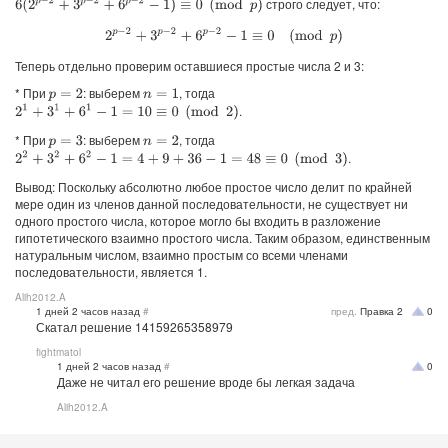
строго следует, что:
6
(
2
p
−
2
+
3
p
−
2
+
6
p
−
2
−
1
)
≡
0
(
mod
p
)
2
p
−
2
+
3
p
−
2
+
6
p
−
2
−
1
≡
0
(
mod
p
)
Теперь отдельно проверим оставшиеся простые числа 2 и 3:
* При
: выберем
, тогда
p
=
2
n
=
1
.
2
1
+
3
1
+
6
1
−
1
=
10
≡
0
(
mod
2
)
* При
: выберем
, тогда
p
=
3
n
=
2
.
2
2
+
3
2
+
6
2
−
1
=
4
+
9
+
36
−
1
=
48
≡
0
(
mod
3
)
Вывод: Поскольку абсолютно любое простое число делит по крайней
мере один из членов данной последовательности, не существует ни
одного простого числа, которое могло бы входить в разложение
гипотетического взаимно простого числа. Таким образом, единственным
натуральным числом, взаимно простым со всеми членами
последовательности, является 1.
Alih2012.A
1 дней 2 часов назад
#
пред.
Правка
2
0
Скатал решение 14159265358979
fightmatol
1 дней 2 часов назад
#
0
Даже не читал его решение вроде бы легкая задача
Alih2012.A