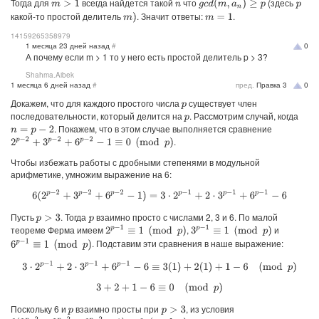
Тогда для
всегда найдется такой
что
(здесь
g
c
d
(
m
,
a
n
)
≥
p
m
>
1
n
p
какой-то простой делитель
. Значит ответы:
.
m
)
m
=
1
14159265358979
1 месяца 23 дней назад
#
0
А почему если m > 1 то у него есть простой делитель p > 3?
Shahma.Aibek
1 месяца 6 дней назад
#
пред.
Правка
3
0
Докажем, что для каждого простого числа
существует член
p
последовательности, который делится на
. Рассмотрим случай, когда
p
. Покажем, что в этом случае выполняется сравнение
n
=
p
−
2
.
2
p
−
2
+
3
p
−
2
+
6
p
−
2
−
1
≡
0
(
mod
p
)
Чтобы избежать работы с дробными степенями в модульной
арифметике, умножим выражение на 6:
6
(
2
p
−
2
+
3
p
−
2
+
6
p
−
2
−
1
)
=
3
⋅
2
p
−
1
+
2
⋅
3
p
−
1
+
6
p
−
1
−
6
Пусть
. Тогда
взаимно просто с числами 2, 3 и 6. По малой
p
>
3
p
теореме Ферма имеем
,
и
2
p
−
1
≡
1
(
mod
p
)
3
p
−
1
≡
1
(
mod
p
)
. Подставим эти сравнения в наше выражение:
6
p
−
1
≡
1
(
mod
p
)
3
⋅
2
p
−
1
+
2
⋅
3
p
−
1
+
6
p
−
1
−
6
≡
3
(
1
)
+
2
(
1
)
+
1
−
6
(
mod
p
)
3
+
2
+
1
−
6
≡
0
(
mod
p
)
Поскольку 6 и
взаимно просты при
, из условия
p
>
3
p