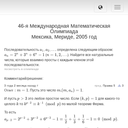
Toggle
naviga
46-я Международная Математическая
Oлимпиада
Мексика, Мериде, 2005 год
Последовательность
,
,
определена следующим образом:
a
1
a
2
…
(
). Найдите все натуральные
a
n
=
2
n
+
3
n
+
6
n
−
1
n
=
1
,
2
,
…
числа, которые взаимно просты с каждым членом этой
последовательности.
посмотреть в олимпиаде
Комментарий/решение:
3 года 2 месяца назад
#
пред.
Правка
5
3
. Пусть это число
,
.
О
т
в
е
т
:
m
=
1
(
m
,
a
n
)
=
1
О
т
в
е
т
m
И пусть
это любое простое число. Если
для какого-то
(
k
,
p
)
=
1
p
>
3
целого
то
по малой теореме Ферма.
k
p
−
2
≡
k
−
1
(
mod
p
)
k
То есть
a
p
−
2
=
2
p
−
2
+
3
p
−
2
+
6
p
−
2
−
1
≡
1
2
+
1
3
+
1
6
−
1
≡
0
(
mod
p
)
.