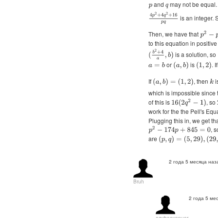
and
may not be equal.
p
q
4
p
2
+
4
q
2
+
16
p
q
is an integer.
Then, we have that
p
2
−
p
(
to this equation in positiv
(
b
2
+
4
a
,
b
)
is a solution, so
or
is
. I
a
=
b
(
a
,
b
)
(
1
,
2
)
If
, then
i
(
a
,
b
)
=
(
1
,
2
)
k
which is impossible since 
of this is
, so
16
(
2
q
2
−
1
)
work for the the Pell's Eq
Plugging this in, we get th
, 
p
2
−
174
p
+
845
=
0
are
(
p
,
q
)
=
(
5
,
29
)
,
(
29
,
5
)
,
(
2
,
2 года 5 месяца наз
Bruh
2 года 5 ме
agybaevanuar