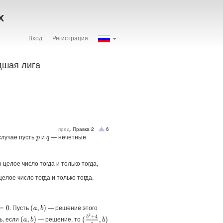
х
Вход
Регистрация
дшая лига
пред.
Правка
2
6
случае пусть
и
— нечетные
p
q
целое число тогда и только тогда,
целое число тогда и только тогда,
. Пусть
— решение этого
(
a
,
b
)
(
b
2
+
4
a
,
b
)
ь, если
— решение, то
(
a
,
b
)