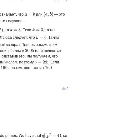
 означает, что
или
— это
a
=
b
(
a
,
b
)
этих случаев.
, то
. Если
, то мы
k
=
3
k
=
3
Отсюда следует, что
. Таким
k
=
6
ый квадрат. Теперь рассмотрим
нения Пелла в
(они являются
2005
 Подставив это, мы получаем, что
ым числом, поэтому
). Если
р
=
29
р
невозможно, так как
69
169
0
dd primes. We have that
, so
q
|
(
p
2
+
4
)