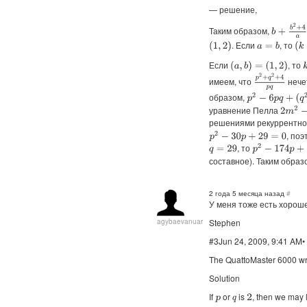
— решение,
b
+
b
2
+
4
a
Таким образом,
. Если
, то
(
k
−
(
1
,
2
)
a
=
b
Если
, то
(
a
,
b
)
=
(
1
,
2
)
p
2
+
q
2
+
4
p
q
имеем, что
нечет
образом,
p
2
−
6
p
q
+
(
q
2
+
4
)
уравнение Пелла
2
m
2
−
n
решениями рекуррентно
, по
p
2
−
30
p
+
29
=
0
, то
p
2
−
174
p
+
845
q
=
29
составное). Таким обра
2 года 5 месяца назад
#
У меня тоже есть хороше
agybaevanuar
Stephen
#3Jun 24, 2009, 9:41 AM•
The QuattoMaster 6000 wr
Solution
If
or
is
, then we may 
2
p
q