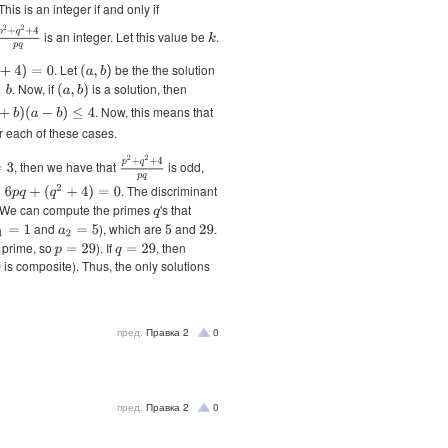
This is an integer if and only if
p
2
+
q
2
+
4
p
q
is an integer. Let this value be
.
k
. Let
be the the solution
0
(
a
,
b
)
. Now, if
is a solution, then
(
a
,
b
)
. Now, this means that
≤
4
r each of these cases.
p
2
+
q
2
+
4
p
q
, then we have that
is odd,
. The discriminant
6
p
q
+
(
q
2
+
4
)
=
0
 We can compute the primes
's that
q
and
), which are
and
.
1
=
1
a
2
=
5
5
29
 prime, so
). If
, then
p
=
29
q
=
29
is composite). Thus, the only solutions
пред.
Правка
2
0
пред.
Правка
2
0