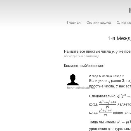
Главная
Онлайн школа
Олимпи
1-я Межд
Найдите все простые числа
,
, не пр
p
q
посмотреть в олимпиаде
Комментарий/решение:
2 года 5 месяца назад
#
Если
или
равно
, то
2
p
q
простые числа. У нас ес
BekzhanMoldabekov
Следовательно,
q
|
(
p
2
+
4
)
4
p
2
+
4
q
2
+
16
p
q
когда
являетс
p
2
+
q
2
+
4
p
q
когда
является ц
Тогда мы имеем
p
2
−
p
(
k
q
)
уравнения в натуральн