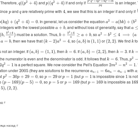
p
2
q
2
+
4
p
2
+
4
q
2
+
16
p
q
 Therefore,
and
if and only if
is an integer. 
q
|
(
p
2
+
4
)
p
|
(
q
2
+
4
)
 Since
and
are relatively prime with
, we see that this is an integer if and only if
4
p
q
. In general, let us consider the equation
k
q
)
+
(
q
2
+
4
)
=
0
a
2
−
a
(
b
k
)
+
(
b
2
+
4
)
=
e integers with the lowest possible
, and without loss of generality, say that
a
+
b
a
≤
b
(
b
,
b
2
+
4
a
)
b
+
b
2
+
4
a
≥
a
+
b
must be a solution. Thus,
, so
a
2
−
b
2
≤
4
⟹
(
a
+
b
)
(
a
−
b
)
f
, then we have that
, so
is
or
. We find
fo
(
k
−
2
)
a
2
=
4
a
=
b
(
a
,
b
)
(
1
,
1
)
(
2
,
2
)
k
s not an integer. If
, then
. If
, then
. If
(
a
,
b
)
=
(
1
,
1
)
k
=
6
(
a
,
b
)
=
(
2
,
2
)
k
=
3
k
=
3
the numerator is even and the denominator is odd. It follows that
. Thus,
p
2
−
k
=
6
is a perfect square. We now consider the Pell's Equation
.
2
q
2
−
1
2
m
2
−
n
2
=
1
uation under
(they are solutions to the recurrence
with
2005
a
n
+
1
=
6
a
n
−
a
n
−
1
a
at
, so
or
(but
is impossible since
is not
p
2
−
30
p
+
29
=
0
p
=
29
p
=
1
p
=
1
1
so
, so
or
(but
is impossible as
(
p
−
169
)
(
p
−
5
)
=
0
p
=
5
p
=
169
p
=
169
169
.
2
)
ад
#
сяца назад
#