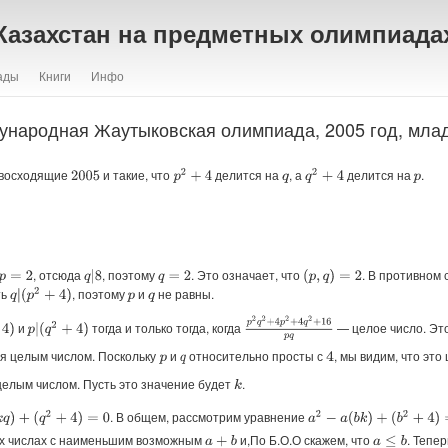
Казахстан на предметных олимпиада
ады
Книги
Инфо
ународная Жаутыковская олимпиада, 2005 год, мла
евосходящие
и такие, что
делится на
, а
делится на
.
p
2
+
4
q
2
+
4
2005
q
p
, отсюда
, поэтому
. Это означает, что
. В противном 
q
|
8
(
p
,
q
)
=
2
p
=
2
q
=
2
ть
, поэтому
и
не равны.
q
|
(
p
2
+
4
)
p
q
p
2
q
2
+
4
p
2
+
4
q
2
+
16
p
q
и
тогда и только тогда, когда
— целое число. Это 
p
|
(
q
2
+
4
)
я целым числом. Поскольку
и
относительно просты с
, мы видим, что это 
4
p
q
елым числом. Пусть это значение будет
.
k
. В общем, рассмотрим уравнение
+
(
q
2
+
4
)
=
0
a
2
−
a
(
b
k
)
+
(
b
2
+
4
)
=
0
ых числах с наименьшим возможным
и,По Б.О.О скажем, что
. Тепер
a
+
b
a
≤
b