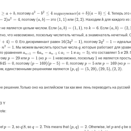
≥
a
+
b
, поэтому
. Теперь это
a
2
−
b
2
≤
4
п
о
д
р
а
з
у
м
е
в
а
е
т
(
a
+
b
)
(
a
−
b
)
≤
4
п
о
д
р
а
з
у
м
е
в
а
е
т
, поэтому
— это
или
. Находим
для каждого из 
2
)
a
2
=
4
(
a
,
b
)
(
1
,
1
)
(
2
,
2
)
k
не является целым числом. Если
, то
. Если
k
(
a
,
b
)
=
(
1
,
1
)
k
=
6
(
a
,
b
)
=
(
2
,
2
)
но, что невозможно, поскольку числитель четный, а знаменатель нечетный. 
. Его дискриминант равен
, поэтому
— идеальн
=
0
16
(
2
q
2
−
1
)
2
q
2
−
1
. Мы можем вычислить простые числа
, которые работают для урав
2
=
1
q
го уравнения
с
и
), что составляет
и
.
a
n
+
1
=
6
a
n
−
a
n
−
1
a
1
=
1
a
2
=
5
5
29
этому
или
(но
невозможно, поскольку
не является прост
p
=
29
p
=
1
p
=
1
1
, поэтому
, поэтому
или
(но
=
0
(
p
−
169
)
(
p
−
5
)
=
0
p
=
5
p
=
169
p
=
1
зом, единственными решениями являются
.
(
p
,
q
)
=
(
5
,
29
)
,
(
29
,
5
)
,
(
2
,
2
)
е решение.Только оно на английском так как мне лень переводить на русский
 3 Y
ote:
let
, so
, so
. This means that
. Otherwise, let
and
be o
q
|
8
(
p
,
q
)
=
2
p
=
2
q
=
2
p
q