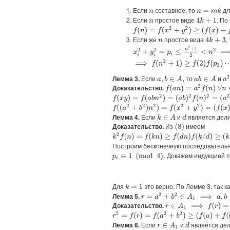
Если
составное, то
д
n
=
m
k
n
Если
простое виде
. По
4
k
+
1
n
f
(
n
)
=
f
(
x
2
+
y
2
)
≥
(
f
(
x
)
+
f
(
y
)
)
2
≥
(
x
2
+
y
2
)
2
Если же
простое вида
,
4
k
+
3
n
x
i
2
+
y
i
2
=
p
i
≤
n
2
+
1
2
<
n
2
⟹
x
i
,
y
i
<
n
⟹
⟹
f
(
n
2
+
1
)
≥
f
(
2
)
f
(
p
1
)
⋯
f
(
p
k
)
≥
2
2
p
1
2
Лемма 3.
Если
то
и
a
a
,
b
∈
A
,
a
b
∈
A
Доказательство.
f
(
a
n
)
=
a
2
f
(
n
)
∀
n
∈
N
f
(
x
y
)
=
f
(
a
b
n
2
)
=
(
a
b
)
2
f
(
n
)
2
=
(
a
2
f
(
n
)
)
(
b
2
f
(
n
)
)
=
f
f
(
(
a
2
+
b
2
)
n
2
)
=
f
(
x
2
+
y
2
)
=
(
f
(
x
)
+
f
(
y
)
)
2
=
(
a
2
+
b
2
Лемма 4.
Если
и
является дел
k
∈
A
d
Доказательство.
Из
имеем
(
8
)
k
2
f
(
n
)
=
f
(
k
n
)
≥
f
(
d
n
)
f
(
k
/
d
)
≥
(
k
/
d
)
2
f
(
d
n
)
⟹
d
2
f
(
n
Построим бесконечную последователь
Докажем индукцией 
p
i
≡
1
(
mod
4
)
.
Для
это верно. По Лемме 3, так к
k
=
1
Лемма 5.
r
=
a
2
+
b
2
∈
A
1
⟹
a
,
b
∈
A
1
Доказательство.
r
∈
A
1
⟹
f
(
r
)
=
r
2
r
2
=
f
(
r
)
=
f
(
a
2
+
b
2
)
≥
(
f
(
a
)
+
f
(
b
)
)
2
≥
(
a
2
+
b
2
)
2
=
r
2
Лемма 6.
Если
и
является де
r
∈
A
1
d