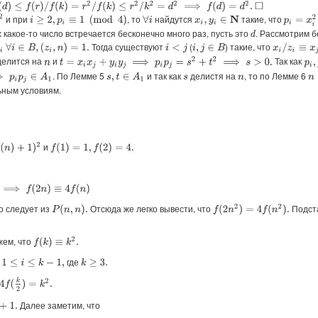
=
r
2
/
f
(
k
)
≤
r
2
/
k
2
=
d
2
⟹
f
(
d
)
=
d
2
.
◻
и при
, то
найдутся
такие, что
p
i
=
x
i
2
+
y
i
≥
2
,
p
i
≡
1
(
mod
4
)
∀
i
x
i
,
y
i
∈
N
 какое-то число встречается бесконечно много раз, пусть это
. Рассмотрим 
d
Тогда существуют
(
) такие, что
∀
i
∈
B
,
(
z
i
,
n
)
=
1.
x
i
/
z
i
≡
x
j
/
z
j
(
m
i
<
j
i
,
j
∈
B
елится на
и
Так как
⟹
p
i
p
j
=
s
2
+
t
2
⟹
s
>
0.
p
i
,
t
=
x
i
x
j
+
y
i
y
j
n
. По Лемме 5
и так как
делистя на
, то по Лемме 6
n
s
,
t
∈
A
1
s
n
ьным условиям.
и
2
f
(
1
)
=
1
,
f
(
2
)
=
4.
n
)
≡
4
f
(
n
)
о следует из
Отсюда же легко вывести, что
Подста
f
(
2
n
2
)
=
4
f
(
n
2
)
.
P
(
n
,
n
)
.
жем, что
f
(
k
)
≡
k
2
.
где
k
−
1
,
k
≥
3.
2
)
=
k
2
.
Далее заметим, что