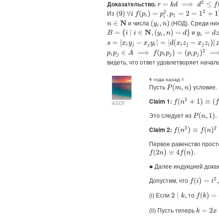
Доказательство.
r
=
k
d
⟹
d
2
≤
f
(
d
)
≤
f
(
r
)
/
f
(
k
)
Из
,
p
1
=
2
=
1
2
+
1
2
f
(
p
i
)
=
p
i
2
(
9
)
∀
i
и числа
(НОД). Среди них
n
∈
N
(
y
i
,
n
)
и
B
=
{
i
|
i
∈
N
,
(
y
i
,
n
)
=
d
}
y
i
=
d
z
i
д
s
=
|
x
i
y
j
−
x
j
y
i
|
=
|
d
(
x
i
z
j
−
x
j
z
i
)
|
p
i
p
j
∈
A
⟹
f
(
p
i
p
j
)
=
(
p
i
p
j
)
2
⟹
p
i
p
j
∈
A
1
видеть, что ответ удовлетворяет начал
4 года назад
#
Пусть
условие.
P
(
m
,
n
)
Claim 1:
f
(
n
2
+
1
)
≡
(
f
(
n
)
+
1
)
ASDF
Это следует из
P
(
n
,
1
)
.
Claim 2:
f
(
n
2
)
≡
f
(
n
)
2
⟹
f
(
2
Первое равенство прост
f
(
2
n
)
≡
4
f
(
n
)
.
Далее индукцией дока
∙
Допустим, что
f
(
i
)
=
i
2
,
1
≤
i
≤
f
(
k
)
=
4
f
(
k
(i) Если
то
2
∣
k
,
(ii) Пусть теперь
k
=
2
x
+
1.