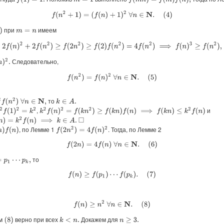
f
(
1
)
=
1.
f
(
m
n
)
=
f
(
m
)
f
(
n
)
,
m
=
1
f
(
n
2
+
1
)
=
(
f
(
n
)
+
1
)
2
∀
n
∈
N
.
(
4
)
при
имеем
m
=
n
2
f
(
n
)
2
+
2
f
(
n
2
)
≥
f
(
2
n
2
)
≥
f
(
2
)
f
(
n
2
)
=
4
f
(
n
2
)
⟹
f
(
n
)
3
≥
f
(
n
2
)
,
Следовательно,
f
(
n
2
)
=
f
(
n
)
2
∀
n
∈
N
.
(
5
)
то
∈
N
,
k
∈
A
.
,
и
k
2
f
(
n
)
2
=
f
(
k
n
2
)
≥
f
(
k
n
)
f
(
n
)
⟹
f
(
k
n
)
≤
k
2
f
(
n
)
◻
, по Лемме 1
. Тогда, по Лемме 2
f
(
2
n
2
)
=
4
f
(
n
)
2
f
(
2
n
)
=
4
f
(
n
)
∀
n
∈
N
.
(
6
)
то
p
1
⋯
p
k
,
f
(
n
)
≥
f
(
p
1
)
⋯
f
(
p
k
)
.
(
7
)
f
(
n
)
≥
n
2
∀
n
∈
N
.
(
8
)
м
верно при всех
Докажем для
(
8
)
k
<
n
.
n
≥
3.