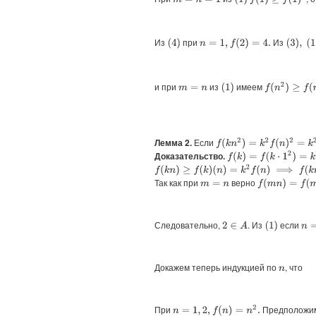
(
1
)
m
=
n
=
1
Из
при
Из
(
4
)
f
(
2
)
=
4.
(
3
)
,
(
1
)
n
=
1
,
и при
из
имеем
f
(
n
2
)
≥
f
(
n
)
2
.
(
1
)
m
=
n
Лемма 2.
Если
f
(
k
n
2
)
=
k
2
f
(
n
)
2
=
k
2
f
(
n
2
)
∀
n
Доказательство.
f
(
k
)
=
f
(
k
⋅
1
2
)
=
k
2
f
(
1
)
2
=
k
2
f
(
k
n
)
≥
f
(
k
)
(
n
)
=
k
2
f
(
n
)
⟹
f
(
k
n
)
=
k
2
f
(
n
)
⟹
k
∈
A
.
Так как при
верно
f
(
m
n
)
=
f
(
m
)
f
(
n
)
m
=
n
Следовательно,
. Из
если
2
∈
A
(
1
)
n
=
Докажем теперь индукцией по
, что
n
При
Предположи
f
(
n
)
=
n
2
.
n
=
1
,
2
,