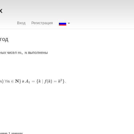
х
Вход
Регистрация
 год
ьных чисел
выполнены
m
,
n
и
.
A
1
=
{
k
|
f
(
k
)
=
k
2
}
n
2
)
.
(
3
)
емме 1 имеем