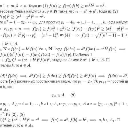
ля
Тогда из
f
(
n
)
≥
f
(
m
)
f
(
k
)
≥
m
2
k
2
=
n
2
.
1
<
m
,
k
<
n
.
(
1
)
 теореме Ферма найдутся
такие, что
. Тогда из
n
=
x
2
+
y
2
x
,
y
∈
N
(
2
)
=
n
2
.
 то
для простых
,
. Тогда найду
n
2
+
1
=
2
p
1
⋯
p
k
,
p
i
=
4
k
i
+
1
i
=
1
,
…
,
k
f
(
p
i
)
≥
f
(
x
i
2
+
y
i
2
)
≥
(
f
(
x
i
)
+
f
(
y
i
)
)
2
≥
(
x
i
2
+
y
i
2
)
2
=
p
i
2
⟹
f
(
n
)
=
f
(
n
2
+
1
)
−
1
≥
n
2
.
, из
⋯
p
k
2
=
(
n
2
+
1
)
2
(
4
)
.
2
+
b
2
∈
A
и
. Тогда
f
(
b
n
)
=
b
2
f
(
n
)
∀
n
∈
N
f
(
a
b
n
)
=
a
2
f
(
b
n
)
=
a
2
b
2
f
(
n
)
⟹
a
b
∈
A
.
. По Лемме 1
(
a
n
)
f
(
b
n
)
=
f
(
x
)
f
(
y
)
, откуда по Лемме 2
)
2
f
(
n
)
2
a
2
+
b
2
∈
A
.
◻
ителем
, то
.
k
d
∈
A
)
≥
f
(
d
n
)
≥
f
(
d
)
f
(
n
)
≥
d
2
f
(
n
)
⟹
f
(
d
n
)
=
d
2
f
(
n
)
⟹
d
∈
A
.
ность
различных простых чисел такую, что
и
-- простой 
{
p
i
}
∀
k
p
1
=
2
p
k
+
1
по
, что
k
p
k
∈
A
.
(
9
)
ак
для
и
то
и
x
=
(
p
1
⋯
p
k
)
2
+
1
∈
A
p
i
∈
A
i
=
1
,
…
,
k
1
∈
A
,
p
1
⋯
p
k
∈
A
.
. Из
(
2
)
,
(
8
)
⟹
f
(
a
)
=
a
2
,
f
(
b
)
=
b
2
,
⟹
a
,
b
∈
A
1
.
◻
лителем
, то
.
d
∈
A
1
r