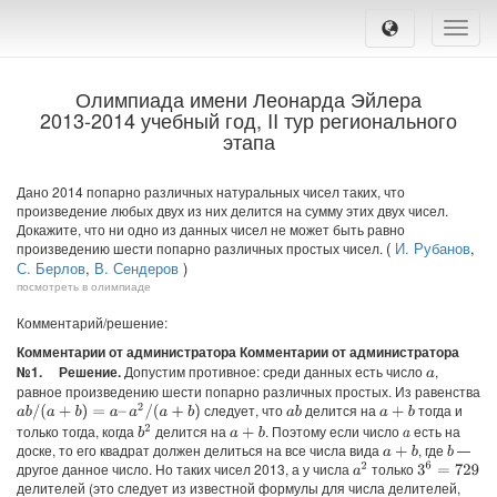
Toggle
naviga
Олимпиада имени Леонарда Эйлера
2013-2014 учебный год, II тур регионального
этапа
Дано 2014 попарно различных натуральных чисел таких, что
произведение любых двух из них делится на сумму этих двух чисел.
Докажите, что ни одно из данных чисел не может быть равно
(
И. Рубанов
,
произведению шести попарно различных простых чисел.
С. Берлов
,
В. Сендеров
)
посмотреть в олимпиаде
Комментарий/решение:
Комментарии от администратора Комментарии от администратора
№1.
Решение.
Допустим противное: среди данных есть число
,
a
равное произведению шести попарно различных простых. Из равенства
следует, что
делится на
тогда и
a
b
/
(
a
+
b
)
=
a
–
a
2
/
(
a
+
b
)
a
b
a
+
b
только тогда, когда
делится на
. Поэтому если число
есть на
b
2
a
+
b
a
доске, то его квадрат должен делиться на все числа вида
, где
—
a
+
b
b
другое данное число. Но таких чисел 2013, а у числа
только
a
2
3
6
=
729
делителей (это следует из известной формулы для числа делителей,