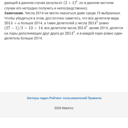
дающей в данном случае результат
, но в данном частном
(
2
+
1
)
6
случае его нетрудно получить и непосредственно).
Замечание.
Числа 2014 не могло оказаться даже среди 15 выбранных.
Чтобы убедиться в этом, достаточно заметить, что все делители вида
больше 2014, а таких делителей у числа
ровно
2014
2
2014
+
a
: все делители числа
, кроме 2014, делятся
2014
2
(
27
−
1
)
/
2
=
13
<
14
на пары дополняющих друг друга до
, и в каждой паре ровно один
2014
2
делитель больше 2014.
Авторы задач
Рейтинг пользователей
Правила
2026 Matol.kz