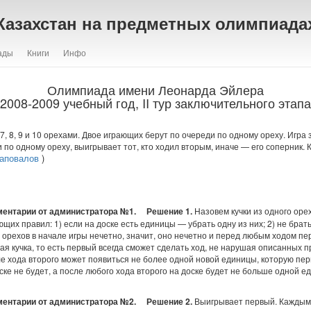
Казахстан на предметных олимпиада
ады
Книги
Инфо
Олимпиада имени Леонарда Эйлера
2008-2009 учебный год, II тур заключительного этапа
 6, 7, 8, 9 и 10 орехами. Двое играющих берут по очереди по одному ореху. Игра
и по одному ореху, выигрывает тот, кто ходил вторым, иначе — его соперник. 
аповалов
)
ментарии от администратора №1.
Решение 1.
Назовем кучки из одного оре
х правил: 1) если на доске есть единицы — убрать одну из них; 2) не брать
 орехов в начале игры нечетно, значит, оно нечетно и перед любым ходом пе
ная кучка, то есть первый всегда сможет сделать ход, не нарушая описанных п
ле хода второго может появиться не более одной новой единицы, которую пер
ке не будет, а после любого хода второго на доске будет не больше одной еди
ментарии от администратора №2.
Решение 2.
Выигрывает первый. Каждым 