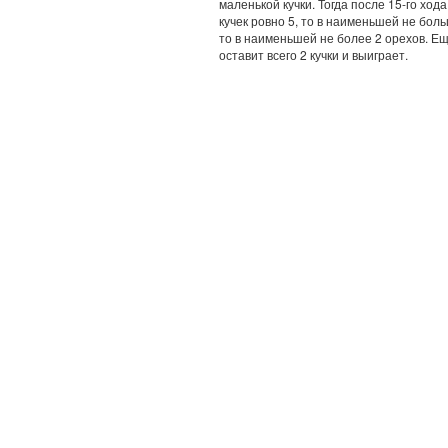
маленькой кучки. Тогда после 15-го хода
кучек ровно 5, то в наименьшей не боль
то в наименьшей не более 2 орехов. Еще
оставит всего 2 кучки и выиграет.