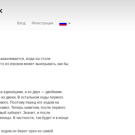
х
Вход
Регистрация
 заканчивается, когда на столе
Кто из игроков может выигрывать, как бы
ха единицами, а из двух — двойками.
 из двоек. В остальном ходы первого
рвого. Поэтому перед его ходом на
равил. Теперь заметим, после первого
вый заберет. Значит, и после
ницы. В частности, так будет и в конце
ходом он берет орех из самой