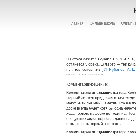
Главная
Онлайн школа
Олимпи
На столе лежит 10 кучек с 1, 2, 3, 4, 5,
останется 3 ореха. Если это — три кучк
(
И. Рубанов
,
А. Ш
не играл соперник?
посмотреть в олимпиаде
Комментарий/решение:
Комментарии от администратора Ком
Первый должен придерживаться следующи
могут быть любыми. Заметим, что число
доске всегда будет хотя бы одна нечет
хода первого на доске нет единиц. Пос
следующих ходов первого единиц на дос
игры, то есть первый выиграет.
Комментарии от администратора Ком