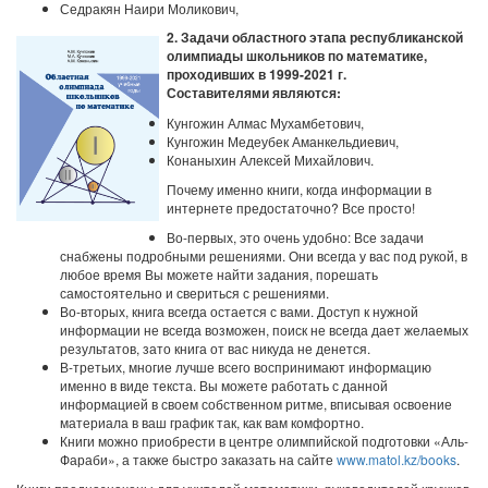
Седракян Наири Моликович,
2. Задачи областного этапа республиканской
олимпиады школьников по математике,
проходивших в 1999-2021 г.
Составителями являются:
Кунгожин Алмас Мухамбетович,
Кунгожин Медеубек Аманкельдиевич,
Конаныхин Алексей Михайлович.
Почему именно книги, когда информации в
интернете предостаточно? Все просто!
Во-первых, это очень удобно: Все задачи
снабжены подробными решениями. Они всегда у вас под рукой, в
любое время Вы можете найти задания, порешать
самостоятельно и свериться с решениями.
Во-вторых, книга всегда остается с вами. Доступ к нужной
информации не всегда возможен, поиск не всегда дает желаемых
результатов, зато книга от вас никуда не денется.
В-третьих, многие лучше всего воспринимают информацию
именно в виде текста. Вы можете работать с данной
информацией в своем собственном ритме, вписывая освоение
материала в ваш график так, как вам комфортно.
Книги можно приобрести в центре олимпийской подготовки «Аль-
Фараби», а также быстро заказать на сайте
www.matol.kz/books
.