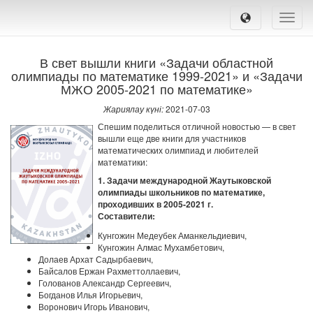
Toggle
naviga
В свет вышли книги «Задачи областной
олимпиады по математике 1999-2021» и «Задачи
МЖО 2005-2021 по математике»
Жариялау күні:
2021-07-03
Спешим поделиться отличной новостью — в свет
вышли еще две книги для участников
математических олимпиад и любителей
математики:
1. Задачи международной Жаутыковской
олимпиады школьников по математике,
проходивших в 2005-2021 г.
Составители:
Кунгожин Медеубек Аманкельдиевич,
Кунгожин Алмас Мухамбетович,
Долаев Архат Садырбаевич,
Байсалов Ержан Рахметтоллаевич,
Голованов Александр Сергеевич,
Богданов Илья Игорьевич,
Воронович Игорь Иванович,