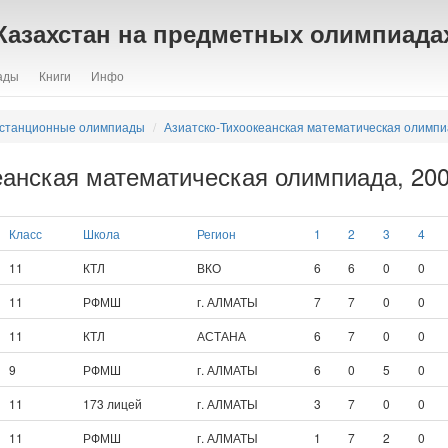
Казахстан на предметных олимпиада
ады
Книги
Инфо
станционные олимпиады
Азиатско-Тихоокеанская математическая олимп
еанская математическая олимпиада, 2007
Класс
Школа
Регион
1
2
3
4
11
КТЛ
ВКО
6
6
0
0
11
РФМШ
г. АЛМАТЫ
7
7
0
0
11
КТЛ
АСТАНА
6
7
0
0
9
РФМШ
г. АЛМАТЫ
6
0
5
0
11
173 лицей
г. АЛМАТЫ
3
7
0
0
11
РФМШ
г. АЛМАТЫ
1
7
2
0