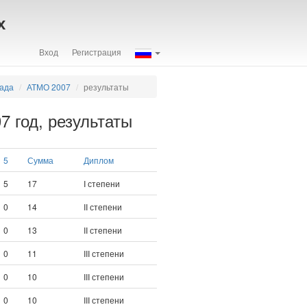
х
Вход
Регистрация
иада
АТМО 2007
результаты
 год, результаты
5
Сумма
Диплом
5
17
I степени
0
14
II степени
0
13
II степени
0
11
III степени
0
10
III степени
0
10
III степени