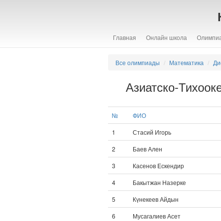
Главная
Онлайн школа
Олимпи
Все олимпиады
Математика
Ди
Азиатско-Тихоок
№
ФИО
1
Стасий Игорь
2
Баев Ален
3
Касенов Ескендир
4
Бакытжан Назерке
5
Күнекеев Айдын
6
Мусагалиев Асет