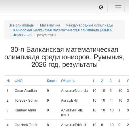
Toggle
naviga
Все олимпиады
Математика
Международные олимпиады
Юниорская Балканская математическая олимпиада (JBMO)
JBMO 2026
результаты
30-я Балканская математическая
олимпиада среди юниоров. Румыния,
2026 год, результаты
№
ФИО
Класс
Область
1
2
3
4
1
Omar Aisultan
9
Алматы/Nurorda
10
10
6
10
3
2
Torebek Sultan
9
Актау/БИЛ
10
10
4
10
3
3
Karibay Arnur
9
Алматы/НИШ
10
10
10
1
3
ФМН
4
Orazbek Temir
8
Алматы/РФМШ
10
8
10
0
2