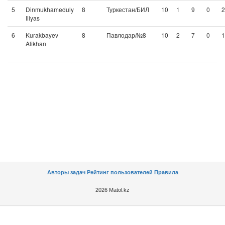
5
Dinmukhameduly
8
Туркестан/БИЛ
10
1
9
0
2
Iliyas
6
Kurakbayev
8
Павлодар/№8
10
2
7
0
1
Alikhan
Авторы задач
Рейтинг пользователей
Правила
2026 Matol.kz