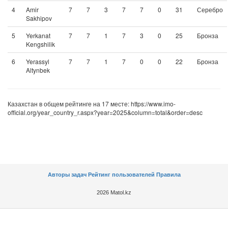
4
Amir
7
7
3
7
7
0
31
Серебро
Sakhipov
5
Yerkanat
7
7
1
7
3
0
25
Бронза
Kengshilik
6
Yerassyl
7
7
1
7
0
0
22
Бронза
Altynbek
Казахстан в общем рейтинге на 17 месте: https://www.imo-
official.org/year_country_r.aspx?year=2025&column=total&order=desc
Авторы задач
Рейтинг пользователей
Правила
2026 Matol.kz