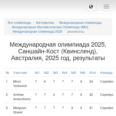
Toggle
naviga
Все олимпиады
Математика
Международные олимпиады
Международная Математическая Oлимпиада (IMO)
Международная олимпиада 2025
результаты
Международная олимпиада 2025,
Саншайн-Кост (Квинсленд),
Австралия, 2025 год, результаты
№
Участник
№1
№2
№3
№4
№5
№6
Итог
Награда
1
Miron
7
6
7
7
7
0
34
Серебро
Yurkevich
2
Amirlan
7
7
4
7
7
0
32
Серебро
Amanzholov
3
Margulan
7
7
7
7
3
0
31
Серебро
Sharel