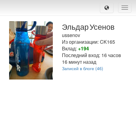
Toggle
naviga
Эльдар
Усенов
ussenov
Из организации: CK165
Вклад:
+194
Последний вход:
16 часов
16 минут назад
Записей в блоге (46)