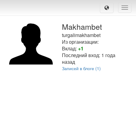
Toggle
naviga
Makhambet
turgalimakhambet
Из организации:
Вклад:
+1
Последний вход:
1 года
назад
Записей в блоге (1)