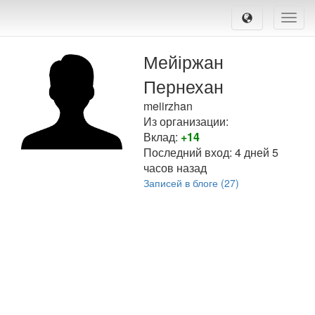
Toggle
naviga
Мейіржан
Пернехан
meiirzhan
Из организации:
Вклад:
+14
Последний вход:
4 дней 5
часов назад
Записей в блоге (27)