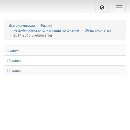
Toggle
naviga
Все олимпиады
Физика
Республиканская олимпиада по физике
Областной этап
2014-2015 учебный год
9 класс
10 класс
11 класс