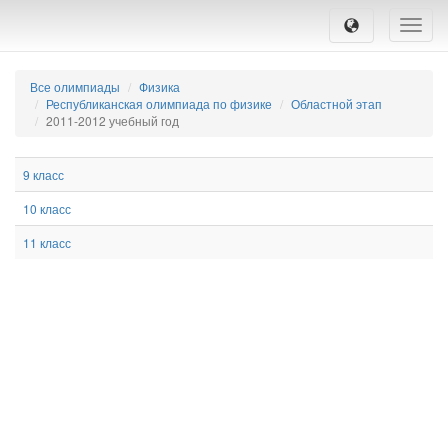
Toggle
naviga
Все олимпиады
Физика
Республиканская олимпиада по физике
Областной этап
2011-2012 учебный год
9 класс
10 класс
11 класс