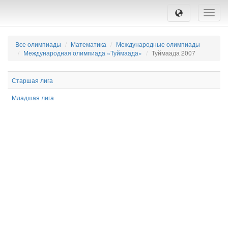
Toggle
naviga
Все олимпиады
Математика
Международные олимпиады
Международная олимпиада «Туймаада»
Туймаада 2007
Старшая лига
Младшая лига