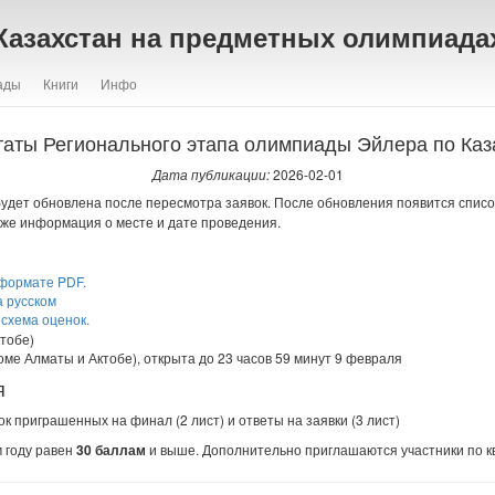
Казахстан на предметных олимпиада
ады
Книги
Инфо
таты Регионального этапа олимпиады Эйлера по Каз
Дата публикации:
2026-02-01
удет обновлена после пересмотра заявок. После обновления появится спис
акже информация о месте и дате проведения.
 формате PDF.
а русском
схема оценок.
тобе)
оме Алматы и Актобе), открыта до 23 часов 59 минут 9 февраля
я
к приграшенных на финал (2 лист) и ответы на заявки (3 лист)
 году равен
30 баллам
и выше. Дополнительно приглашаются участники по к