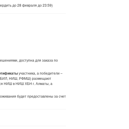
ердить до 28 февраля до 23:59)
 решениями, доступна для заказа по
ертификаты
участника, а победители –
ы (БИЛ, НИШ, РФМШ) размещают
хся НИШ в НИШ ХБН г. Алматы, а
оживания будет предоставлены за счет