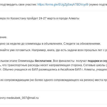
 подтвердить свое участие:
https://forms.gle/EUgZgSaqA7BDVcyd9
(нужно подтв
ера по Казахстану пройдет 24-27 марта в городе Алматы
ение.
щено за неделю до олимпиады в объявлениях. Следите за обновлениями.
чинайте уже готовиться. Например, книга, где есть задачи всех прошлых лет с
тельном этапе Олимпиады
бесплатное
. Все финалисты получат
подарки и с
ть, что транспортные расходы несет направляющая сторона. Сетевые школ
чет. Обычно учащихся из БИЛ размещались в Аксайском БИЛ г. Алматы, учащи
 их сопровождающим (не более одного сопровождающего на регион) места пр
очту medeubek_007@mail.ru