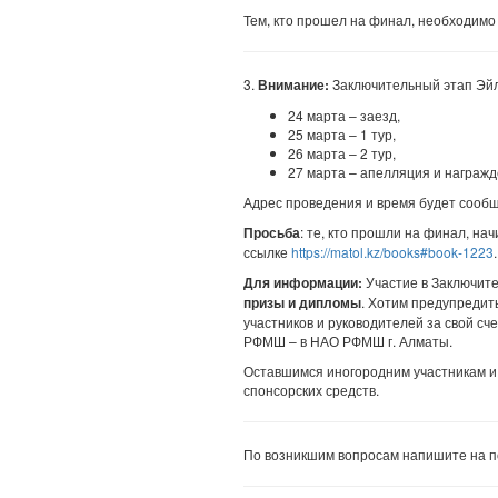
Тем, кто прошел на финал, необходимо
3.
Внимание:
Заключительный этап Эйл
24 марта – заезд,
25 марта – 1 тур,
26 марта – 2 тур,
27 марта – апелляция и награжд
Адрес проведения и время будет сооб
Просьба
: те, кто прошли на финал, на
ссылке
https://matol.kz/books#book-1223
.
Для информации:
Участие в Заключи
призы и дипломы
. Хотим предупреди
участников и руководителей за свой с
РФМШ – в НАО РФМШ г. Алматы.
Оставшимся иногородним участникам и
спонсорских средств.
По возникшим вопросам напишите на п