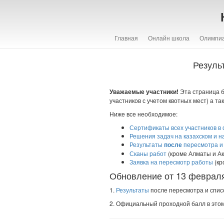
Главная
Онлайн школа
Олимпи
Резуль
Уважаемые участники!
Эта страница б
участников с учетом квотных мест) а т
Ниже все необходимое:
Сертификаты всех участников в
Решения задач на казахском и н
Результаты
после
пересмотра и 
Сканы работ
(кроме Алматы и Ак
Заявка на пересмотр работы
(кр
Обновление от 13 феврал
1.
Результаты
после пересмотра и списо
2. Официальный проходной балл в этом