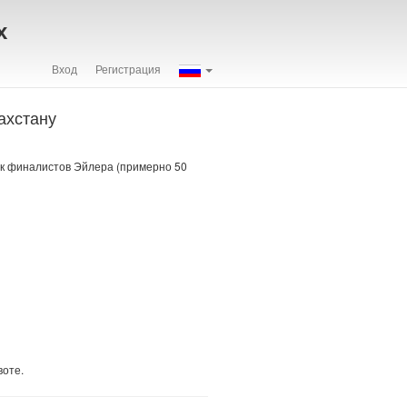
х
Вход
Регистрация
ахстану
ок финалистов Эйлера (примерно 50
воте.