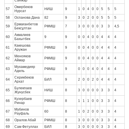
Санжар
Омирбеков
57
НИШ
9
1
0
4
0
0
5
5
5
Нурсат
58
Оспанова Дана
82
9
3
0
2
0
0
5
5
5
Ермағанбетов
59
РФМШ
7
3
0
0
0
0
3
3
4,5
Бексұлтан
Акмалиев
60
9
9
0
0
4
0
0
4
4
4
Бахытбек
Какешова
61
РФМШ
9
0
0
4
0
0
4
4
4
Аружан
Менояков
62
РФМШ
9
0
0
4
0
0
4
4
4
Аймар
Мухамедияр
63
РФМШ
9
0
0
0
4
0
4
4
4
Адиль
Серикбеков
64
БИЛ
9
2
0
0
2
0
4
4
4
Архат
Булекпаев
65
НИШ
8
3
0
0
0
0
3
3
4
Жунусбек
Кузербаев
66
РФМШ
8
1
1
1
0
0
3
3
4
Ринар
Мубинов
67
60
8
1
0
2
0
0
3
3
4
Рауфаль
68
Оралов Абай
РФМШ
8
3
0
0
0
0
3
3
4
69
Сам Фетуллах
БИЛ
8
3
0
0
0
0
3
3
4