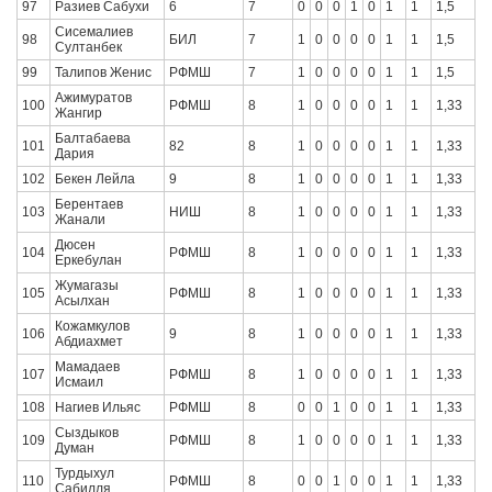
97
Разиев Сабухи
6
7
0
0
0
1
0
1
1
1,5
Сисемалиев
98
БИЛ
7
1
0
0
0
0
1
1
1,5
Султанбек
99
Талипов Женис
РФМШ
7
1
0
0
0
0
1
1
1,5
Ажимуратов
100
РФМШ
8
1
0
0
0
0
1
1
1,33
Жангир
Балтабаева
101
82
8
1
0
0
0
0
1
1
1,33
Дария
102
Бекен Лейла
9
8
1
0
0
0
0
1
1
1,33
Берентаев
103
НИШ
8
1
0
0
0
0
1
1
1,33
Жанали
Дюсен
104
РФМШ
8
1
0
0
0
0
1
1
1,33
Еркебулан
Жумагазы
105
РФМШ
8
1
0
0
0
0
1
1
1,33
Асылхан
Кожамкулов
106
9
8
1
0
0
0
0
1
1
1,33
Абдиахмет
Мамадаев
107
РФМШ
8
1
0
0
0
0
1
1
1,33
Исмаил
108
Нагиев Ильяс
РФМШ
8
0
0
1
0
0
1
1
1,33
Сыздыков
109
РФМШ
8
1
0
0
0
0
1
1
1,33
Думан
Турдыхул
110
РФМШ
8
0
0
1
0
0
1
1
1,33
Сабилля