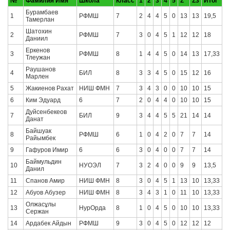
№
Фамилия Имя
Школа
Класс
1
2
3
4
5
Σ
Σ3
Итог
Бурамбаев
1
РФМШ
7
2
4
4
5
0
13
13
19,5
Тамерлан
Шатохин
2
РФМШ
7
3
0
4
5
1
12
12
18
Даниил
Еркенов
3
РФМШ
8
1
4
4
5
0
14
13
17,33
Тлеужан
Раушанов
4
БИЛ
8
3
3
4
5
0
15
12
16
Марлен
5
Жакиенов Рахат
НИШ ФМН
7
3
4
3
0
0
10
10
15
6
Ким Эдуард
6
7
2
0
4
4
0
10
10
15
Дуйсенбекеов
7
БИЛ
9
3
4
4
5
5
21
14
14
Данат
Байшуак
8
РФМШ
6
1
0
4
2
0
7
7
14
Райымбек
9
Гафуров Имир
6
6
3
0
4
0
0
7
7
14
Баймульдин
10
НУОЭЛ
7
3
2
4
0
0
9
9
13,5
Данил
11
Спанов Амир
НИШ ФМН
8
3
0
4
5
1
13
10
13,33
12
Абуов Абузер
НИШ ФМН
8
3
4
3
1
0
11
10
13,33
Олжасұлы
13
НурОрда
8
1
0
4
5
0
10
10
13,33
Сержан
14
Ардабек Айдын
РФМШ
9
3
0
4
5
0
12
12
12