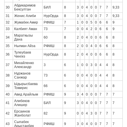
Абдикаримов
30
БИЛ
8
3
0
4
0
0
7
7
9,33
Бексултан
31
Женис Алиби
НурОрда
8
3
0
4
0
0
7
7
9,33
32
Жумабек Амир
РФМШ
7
1
0
0
5
0
6
6
9
33
Калбият Аман
73
7
0
0
4
2
0
6
6
9
Мараткызы
34
60
8
2
0
4
0
0
6
6
8
Дана
35
Ныгман Айза
РФМШ
8
2
0
0
4
0
6
6
8
Тулеубаев
36
НурОрда
8
2
0
4
0
0
6
6
8
Чингиз
Михайленко
37
3
6
1
0
0
3
0
4
4
8
Александр
Нұржанов
38
73
6
0
0
4
0
0
4
4
8
Санжар
Ыдырысбаева
39
66
6
0
0
4
0
0
4
4
8
Томирис
40
Авид Арайлым
РФМШ
9
3
4
0
0
0
7
7
7
Алибеков
41
БИЛ
9
3
0
4
0
0
7
7
7
Алишер
Ерсаинов
42
82
9
0
0
4
3
0
7
7
7
Жанболат
Сыпабек
43
РФМШ
9
3
0
4
0
0
7
7
7
Арыстанбек