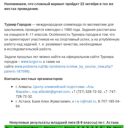
Напоминаем, что сложный вариант пройдет 22 октября в тех же
местах проведения.
Турнир Городов
— международная олимпиада по математике для
школьников, проводится ежегодно с 1980 года. Задания рассчитаны
на учащихся 8−11 классов. Особенность Турнира городов в том, что
он ориентирует участников не на спортивный успех, а на углублённую
работу над задачей, т. е. развивает качества, необходимые
в исследовательской работе.
Задачи прошлых лет можно найти на официальном сайте Турнира
городов –
www.turgor.ru
а также на
сайте
www.problems.ru
(
http://problems.ru/view_by_source_new.php?
parent=187098
) .
Контакты местных организаторов:
г. Алматы:
Центр олимпийской подготовки «Аль-
Фараби»
,
cop.alfarabi@gmail.com
, +7 (727) 328-72-32, +7 -747-
728-72-32.
г. Астана: Баев Ален Жуматаевич,
a-l-e-n@mail.ru
, 8-707-185-04-
64.
Ненулевые результаты младшей лиги (8-9 классы) по г. Астана