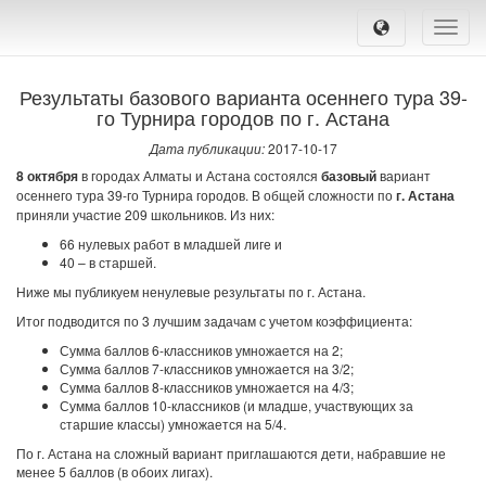
Toggle
naviga
Результаты базового варианта осеннего тура 39-
го Турнира городов по г. Астана
Дата публикации:
2017-10-17
8 октября
в городах Алматы и Астана состоялся
базовый
вариант
осеннего тура 39-го Турнира городов. В общей сложности по
г. Астана
приняли участие 209 школьников. Из них:
66 нулевых работ в младшей лиге и
40 – в старшей.
Ниже мы публикуем ненулевые результаты по г. Астана.
Итог подводится по 3 лучшим задачам с учетом коэффициента:
Сумма баллов 6-классников умножается на 2;
Сумма баллов 7-классников умножается на 3/2;
Сумма баллов 8-классников умножается на 4/3;
Сумма баллов 10-классников (и младше, участвующих за
старшие классы) умножается на 5/4.
По г. Астана на сложный вариант приглашаются дети, набравшие не
менее 5 баллов (в обоих лигах).