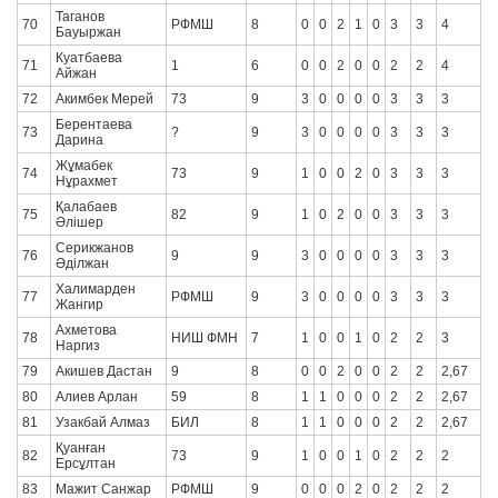
Таганов
70
РФМШ
8
0
0
2
1
0
3
3
4
Бауыржан
Куатбаева
71
1
6
0
0
2
0
0
2
2
4
Айжан
72
Акимбек Мерей
73
9
3
0
0
0
0
3
3
3
Берентаева
73
?
9
3
0
0
0
0
3
3
3
Дарина
Жұмабек
74
73
9
1
0
0
2
0
3
3
3
Нұрахмет
Қалабаев
75
82
9
1
0
2
0
0
3
3
3
Әлішер
Серикжанов
76
9
9
3
0
0
0
0
3
3
3
Əділжан
Халимарден
77
РФМШ
9
3
0
0
0
0
3
3
3
Жангир
Ахметова
78
НИШ ФМН
7
1
0
0
1
0
2
2
3
Наргиз
79
Акишев Дастан
9
8
0
0
2
0
0
2
2
2,67
80
Алиев Арлан
59
8
1
1
0
0
0
2
2
2,67
81
Узакбай Алмаз
БИЛ
8
1
1
0
0
0
2
2
2,67
Қуанған
82
73
9
1
0
0
1
0
2
2
2
Ерсұлтан
83
Мажит Санжар
РФМШ
9
0
0
0
2
0
2
2
2