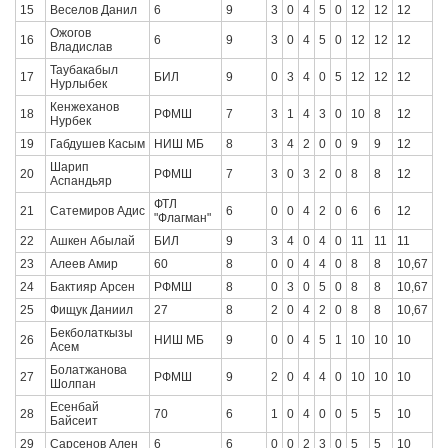
15
Веселов Данил
6
9
3
0
4
5
0
12
12
12
Ожогов
16
6
9
3
0
4
5
0
12
12
12
Владислав
Таубакабыл
17
БИЛ
9
0
3
4
0
5
12
12
12
Нурлыбек
Кенжеханов
18
РФМШ
7
3
1
4
3
0
10
8
12
Нурбек
19
Габдушев Касым
НИШ МБ
8
3
4
2
0
0
9
9
12
Шарип
20
РФМШ
7
3
0
3
2
0
8
8
12
Аспандьяр
ФТЛ
21
Сатемиров Адис
6
0
0
4
2
0
6
6
12
"Флагман"
22
Ашкен Абылай
БИЛ
9
3
4
0
4
0
11
11
11
23
Алеев Амир
60
8
0
0
4
4
0
8
8
10,67
24
Бактияр Арсен
РФМШ
8
0
3
0
5
0
8
8
10,67
25
Фищук Даниил
27
8
2
0
4
2
0
8
8
10,67
Бекболаткызы
26
НИШ МБ
9
0
0
4
5
1
10
10
10
Асем
Болатжанова
27
РФМШ
9
2
0
4
4
0
10
10
10
Шолпан
Есенбай
28
70
6
1
0
4
0
0
5
5
10
Байсеит
29
Сарсенов Ален
6
6
0
0
2
3
0
5
5
10