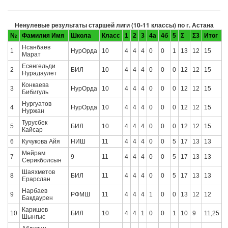
Ненулевые результаты старшей лиги (10-11 классы) по г. Астана
№
Фамилия Имя
Школа
Класс
1
2
3
4а
4б
5
Σ
Σ3
Итог
Нсанбаев
1
НурОрда
10
4
4
4
0
0
1
13
12
15
Марат
Есенгельди
2
БИЛ
10
4
4
4
0
0
0
12
12
15
Нурадаулет
Конкаева
3
НурОрда
10
4
4
4
0
0
0
12
12
15
Бибигуль
Нургуатов
4
НурОрда
10
4
4
4
0
0
0
12
12
15
Нуржан
Турусбек
5
БИЛ
10
4
4
4
0
0
0
12
12
15
Кайсар
6
Кучукова Айя
НИШ
11
4
4
4
0
0
5
17
13
13
Мейрам
7
9
11
4
4
4
0
0
5
17
13
13
Серикболсын
Шаяхметов
8
БИЛ
11
4
4
4
0
0
5
17
13
13
Ерарслан
Нарбаев
9
РФМШ
11
4
4
4
1
0
0
13
12
12
Бакдаурен
Каришев
10
БИЛ
10
4
4
1
0
0
1
10
9
11,25
Шынгыс