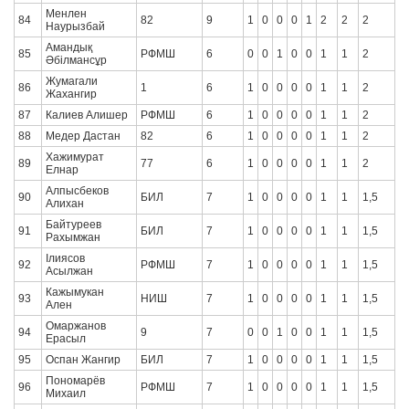
Менлен
84
82
9
1
0
0
0
1
2
2
2
Наурызбай
Амандық
85
РФМШ
6
0
0
1
0
0
1
1
2
Əбілмансұр
Жумагали
86
1
6
1
0
0
0
0
1
1
2
Жахангир
87
Калиев Алишер
РФМШ
6
1
0
0
0
0
1
1
2
88
Медер Дастан
82
6
1
0
0
0
0
1
1
2
Хажимурат
89
77
6
1
0
0
0
0
1
1
2
Елнар
Алпысбеков
90
БИЛ
7
1
0
0
0
0
1
1
1,5
Алихан
Байтуреев
91
БИЛ
7
1
0
0
0
0
1
1
1,5
Рахымжан
Ілиясов
92
РФМШ
7
1
0
0
0
0
1
1
1,5
Асылжан
Кажымукан
93
НИШ
7
1
0
0
0
0
1
1
1,5
Ален
Омаржанов
94
9
7
0
0
1
0
0
1
1
1,5
Ерасыл
95
Оспан Жангир
БИЛ
7
1
0
0
0
0
1
1
1,5
Пономарёв
96
РФМШ
7
1
0
0
0
0
1
1
1,5
Михаил