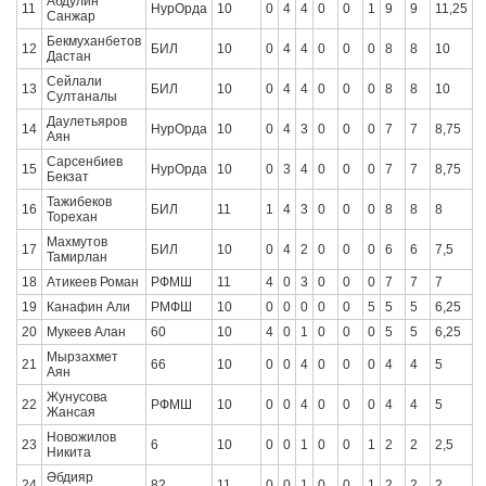
Абдулин
11
НурОрда
10
0
4
4
0
0
1
9
9
11,25
Санжар
Бекмуханбетов
12
БИЛ
10
0
4
4
0
0
0
8
8
10
Дастан
Сейлали
13
БИЛ
10
0
4
4
0
0
0
8
8
10
Султаналы
Даулетьяров
14
НурОрда
10
0
4
3
0
0
0
7
7
8,75
Аян
Сарсенбиев
15
НурОрда
10
0
3
4
0
0
0
7
7
8,75
Бекзат
Тажибеков
16
БИЛ
11
1
4
3
0
0
0
8
8
8
Торехан
Махмутов
17
БИЛ
10
0
4
2
0
0
0
6
6
7,5
Тамирлан
18
Атикеев Роман
РФМШ
11
4
0
3
0
0
0
7
7
7
19
Канафин Али
РМФШ
10
0
0
0
0
0
5
5
5
6,25
20
Мукеев Алан
60
10
4
0
1
0
0
0
5
5
6,25
Мырзахмет
21
66
10
0
0
4
0
0
0
4
4
5
Аян
Жунусова
22
РФМШ
10
0
0
4
0
0
0
4
4
5
Жансая
Новожилов
23
6
10
0
0
1
0
0
1
2
2
2,5
Никита
Әбдияр
24
82
11
0
0
1
0
0
1
2
2
2