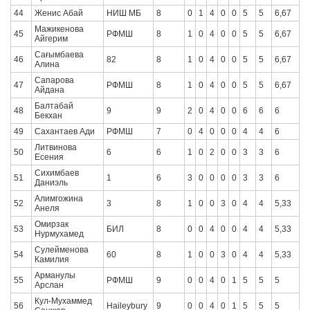
44
Женис Абай
НИШ МБ
8
0
1
4
0
0
5
5
6,67
Мажикенова
45
РФМШ
8
1
0
4
0
0
5
5
6,67
Айгерим
Сағымбаева
46
82
8
1
0
4
0
0
5
5
6,67
Алина
Сапарова
47
РФМШ
8
1
0
4
0
0
5
5
6,67
Айдана
Балтабай
48
9
9
2
0
4
0
0
6
6
6
Бекхан
49
Сахантаев Ади
РФМШ
7
0
4
0
0
0
4
4
6
Литвинова
50
6
6
1
0
2
0
0
3
3
6
Есения
Сихимбаев
51
1
6
3
0
0
0
0
3
3
6
Даниэль
Алимгожина
52
3
8
1
0
0
3
0
4
4
5,33
Анеля
Омирзак
53
БИЛ
8
0
0
4
0
0
4
4
5,33
Нурмухамед
Сулейменова
54
60
8
1
0
0
3
0
4
4
5,33
Камилия
Арманулы
55
РФМШ
9
0
0
4
0
1
5
5
5
Арслан
Кул-Мухаммед
56
Haileybury
9
0
0
4
0
1
5
5
5