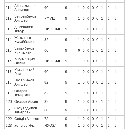
Абдрахманов
111
60
9
1
0
0
0
0
1
1
1
Азимжан
Бейсембеков
112
РФМШ
9
1
0
0
0
0
1
1
1
Алишер
Дюсенбаев
113
НИШ ФМН
9
1
0
0
0
0
1
1
1
Тимур
Жақсылық
114
82
9
1
0
0
0
0
1
1
1
Құдайберген
Заманбеков
115
60
9
0
0
0
1
0
1
1
1
Чингисхан
Қабдырақым
116
НИШ ФМН
9
1
0
0
0
0
1
1
1
Әмина
Мысловский
117
60
9
1
0
0
0
0
1
1
1
Роман
Назарбеков
118
82
9
1
0
0
0
0
1
1
1
Алишер
Омаров
119
82
9
1
0
0
0
0
1
1
1
Темирхан
120
Омаров Арсен
82
9
1
0
0
0
0
1
1
1
Сатуалдыпов
121
60
9
1
0
0
0
0
1
1
1
Тамерлан
122
Сейдін Мағжан
73
9
1
0
0
0
0
1
1
1
123
Устюгов Илья
НУОЭЛ
9
1
0
0
0
0
1
1
1