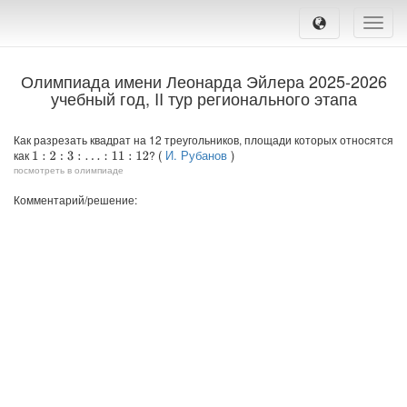
Toggle
naviga
Олимпиада имени Леонарда Эйлера 2025-2026
учебный год, II тур регионального этапа
Как разрезать квадрат на 12 треугольников, площади которых относятся
(
И. Рубанов
)
как
?
1
:
2
:
3
:
…
:
11
:
12
посмотреть в олимпиаде
Комментарий/решение: