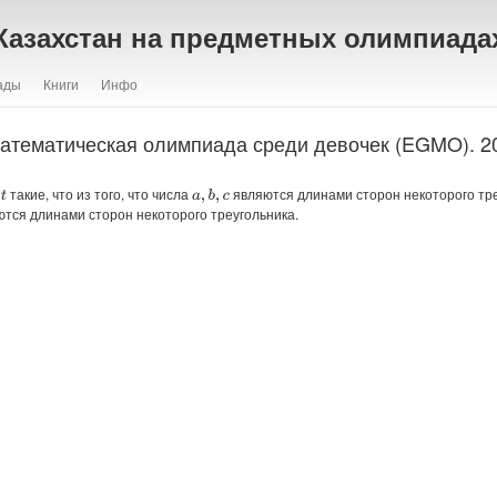
Казахстан на предметных олимпиада
ады
Книги
Инфо
атематическая олимпиада среди девочек (EGMO). 20
я
такие, что из того, что числа
являются длинами сторон некоторого треу
a
,
b
,
c
t
тся длинами сторон некоторого треугольника.