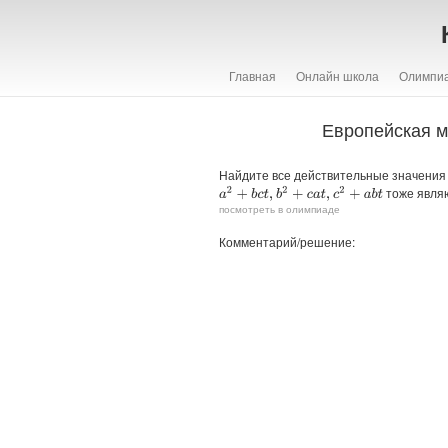
Главная
Онлайн школа
Олимпи
Европейская м
Найдите все действительные значени
тоже являю
a
2
+
b
c
t
,
b
2
+
c
a
t
,
c
2
+
a
b
t
посмотреть в олимпиаде
Комментарий/решение: