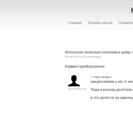
Главная
Онлайн школа
Олимпи
Используя несколько ненулевых цифр, с
посмотреть в олимпиаде
Комментарий/решение:
1 года назад
#
предположим у нас А чис
2013m2014s
Тогда в разряд десятков
и это делится на одинна