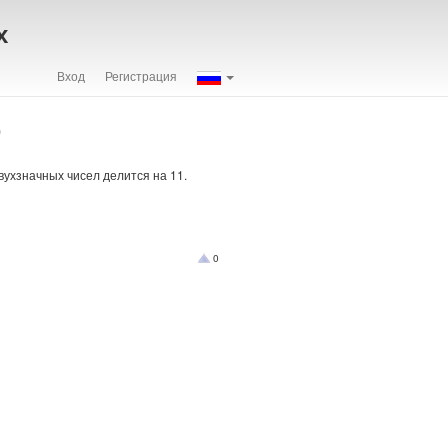
х
Вход
Регистрация
р
вухзначных чисел делится на 11.
0