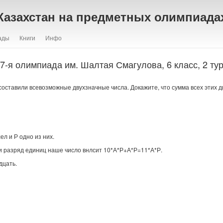
Казахстан на предметных олимпиада
ады
Книги
Инфо
7-я олимпиада им. Шалтая Смагулова, 6 класс, 2 ту
оставили всевозможные двухзначные числа. Докажите, что сумма всех этих д
ел и Р одно из них.
 и разряд единиц наше число внлсит 10*А*Р+А*Р=11*А*Р.
дцать.