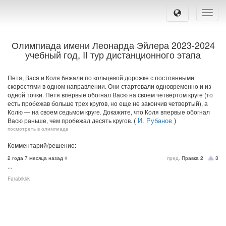
Toggle
naviga
Олимпиада имени Леонарда Эйлера 2023-2024
учебный год, II тур дистанционного этапа
Петя, Вася и Коля бежали по кольцевой дорожке с постоянными
скоростями в одном направлении. Они стартовали одновременно и из
одной точки. Петя впервые обогнал Васю на своем четвертом круге (то
есть пробежав больше трех кругов, но еще не закончив четвертый), а
Колю — на своем седьмом круге. Докажите, что Коля впервые обогнал
(
И. Рубанов
)
Васю раньше, чем пробежал десять кругов.
посмотреть в олимпиаде
Комментарий/решение:
2 года 7 месяца назад
#
пред.
Правка
2
3
...
Farabikkk