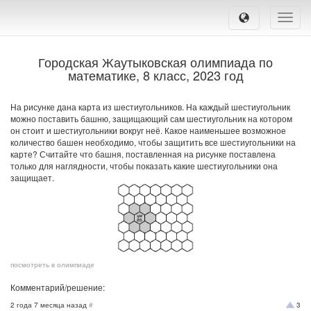
Toggle
naviga
Городская Жаутыковская олимпиада по
математике, 8 класс, 2023 год
На рисунке дана карта из шестиугольников. На каждый шестиугольник
можно поставить башню, защищающий сам шестиугольник на котором
он стоит и шестиугольники вокруг неё. Какое наименьшее возможное
количество башен необходимо, чтобы защитить все шестиугольники на
карте? Считайте что башня, поставленная на рисунке поставлена
только для наглядности, чтобы показать какие шестиугольники она
защищает.
посмотреть в олимпиаде
Комментарий/решение:
2 года 7 месяца назад
#
3