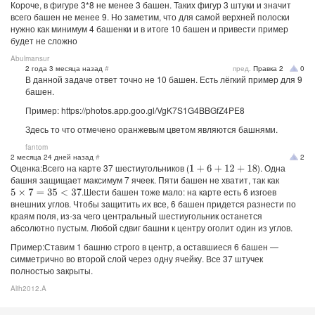
Короче, в фигуре 3*8 не менее 3 башен. Таких фигур 3 штуки и значит
всего башен не менее 9. Но заметим, что для самой верхней полоски
нужно как минимум 4 башенки и в итоге 10 башен и привести пример
будет не сложно
Abulmansur
2 года 3 месяца назад
#
пред.
Правка
2
0
В данной задаче ответ точно не 10 башен. Есть лёгкий пример для 9
башен.
Пример: https://photos.app.goo.gl/VgK7S1G4BBGfZ4PE8
Здесь то что отмечено оранжевым цветом являются башнями.
fantom
2 месяца 24 дней назад
#
2
Оценка:Всего на карте 37 шестиугольников (
). Одна
1
+
6
+
12
+
18
башня защищает максимум 7 ячеек. Пяти башен не хватит, так как
.Шести башен тоже мало: на карте есть 6 изгоев
5
×
7
=
35
<
37
внешних углов. Чтобы защитить их все, 6 башен придется разнести по
краям поля, из-за чего центральный шестиугольник останется
абсолютно пустым. Любой сдвиг башни к центру оголит один из углов.
Пример:Ставим 1 башню строго в центр, а оставшиеся 6 башен —
симметрично во второй слой через одну ячейку. Все 37 штучек
полностью закрыты.
Alih2012.A