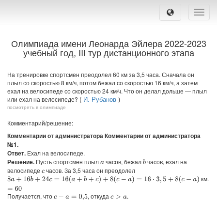
Toggle
naviga
Олимпиада имени Леонарда Эйлера 2022-2023
учебный год, III тур дистанционного этапа
На тренировке спортсмен преодолел 60 км за 3,5 часа. Сначала он
плыл со скоростью 8 км/ч, потом бежал со скоростью 16 км/ч, а затем
ехал на велосипеде со скоростью 24 км/ч. Что он делал дольше — плыл
(
И. Рубанов
)
или ехал на велосипеде?
посмотреть в олимпиаде
Комментарий/решение:
Комментарии от администратора Комментарии от администратора
№1.
Ответ.
Ехал на велосипеде.
Решение.
Пусть спортсмен плыл
часов, бежал
часов, ехал на
b
a
велосипеде
часов. За 3,5 часа он преодолел
c
км.
8
a
+
16
b
+
24
c
=
16
(
a
+
b
+
c
)
+
8
(
c
−
a
)
=
16
⋅
3
,
5
+
8
(
c
−
a
)
=
60
Получается, что
, откуда
.
c
−
a
=
0
,
5
c
>
a