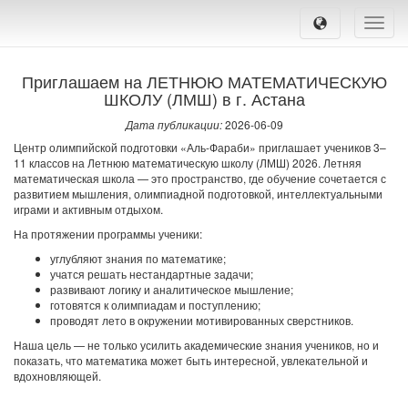
Toggle
naviga
Приглашаем на ЛЕТНЮЮ МАТЕМАТИЧЕСКУЮ
ШКОЛУ (ЛМШ) в г. Астана
Дата публикации:
2026-06-09
Центр олимпийской подготовки «Аль-Фараби» приглашает учеников 3–
11 классов на Летнюю математическую школу (ЛМШ) 2026. Летняя
математическая школа — это пространство, где обучение сочетается с
развитием мышления, олимпиадной подготовкой, интеллектуальными
играми и активным отдыхом.
На протяжении программы ученики:
углубляют знания по математике;
учатся решать нестандартные задачи;
развивают логику и аналитическое мышление;
готовятся к олимпиадам и поступлению;
проводят лето в окружении мотивированных сверстников.
Наша цель — не только усилить академические знания учеников, но и
показать, что математика может быть интересной, увлекательной и
вдохновляющей.