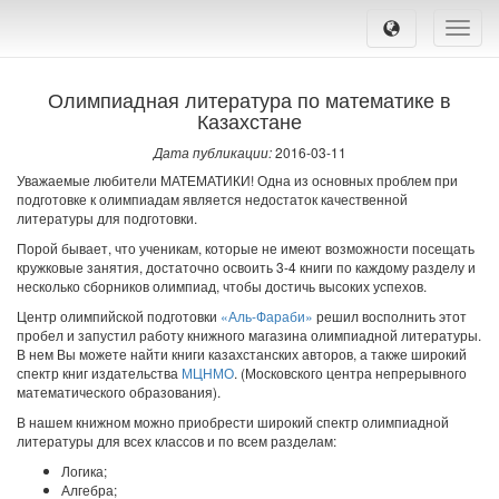
Toggle
naviga
Олимпиадная литература по математике в
Казахстане
Дата публикации:
2016-03-11
Уважаемые любители МАТЕМАТИКИ! Одна из основных проблем при
подготовке к олимпиадам является недостаток качественной
литературы для подготовки.
Порой бывает, что ученикам, которые не имеют возможности посещать
кружковые занятия, достаточно освоить 3-4 книги по каждому разделу и
несколько сборников олимпиад, чтобы достичь высоких успехов.
Центр олимпийской подготовки
«Аль-Фараби»
решил восполнить этот
пробел и запустил работу книжного магазина олимпиадной литературы.
В нем Вы можете найти книги казахстанских авторов, а также широкий
спектр книг издательства
МЦНМО
. (Московского центра непрерывного
математического образования).
В нашем книжном можно приобрести широкий спектр олимпиадной
литературы для всех классов и по всем разделам:
Логика;
Алгебра;