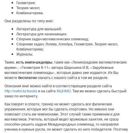
Геометрия;
Теория чисел;
Комбинаторика.
Они разделены по типу книг:
Литература для малышей;
Литература для начинающих;
Сборник задач математических олимпиад;
Сборники задач: Логика, Алгебра, Геометрия, Теория чисел,
Комбинаторика;
Журналы.
Также,
есть книги-шедевры
, такие как «Ленинградские математические
кружки», «Геометрия 9-11» автора Шаргыина И.В, «Зарубежные
математические олимпиады», которые давно уже издаются. Их Вы
можете
бесплатно
скачать с нашего сайта в том же разделе.
Описания книг можно найти в соответствующем разделе сайта
http://matol.kz/books
и на сайте
МЦНМО
. Там же можно сделать быстрый
заказ по интернету.
Как говорят в спорте, тренер не может сделать все физические
упражнения, которые мог бы сделать спортсмен. Но именно они
помогают стать им чемпионами. Этот случай также применим и для
математиков. Учитель, который ведет кружковые занятия, не сразу
способен решить задачи Международных олимпиад, то направляя
ученика в нужные русла, он может сделать из него победителя. Поэтому