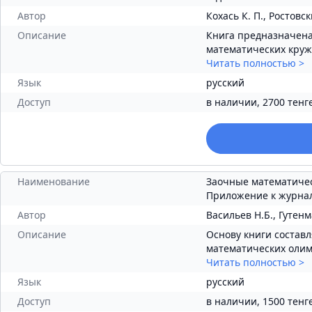
Автор
Кохась К. П., Ростовски
Описание
Книга предназначена
математических кружк
Читать полностью
>
Язык
русский
Доступ
в наличии, 2700 тенг
Наименование
Заочные математичес
Приложение к журнал
Автор
Васильев Н.Б., Гутенм
Описание
Основу книги состав
математических олимп
Читать полностью
>
Язык
русский
Доступ
в наличии, 1500 тенг