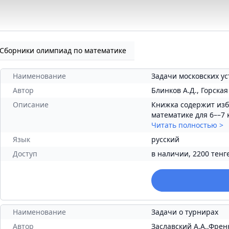
 Сборники олимпиад по математике
Наименование
Задачи московских у
Автор
Блинков А.Д., Горская Е
Описание
Книжка содержит изб
математике для 6––7 к
Читать полностью
>
Язык
русский
Доступ
в наличии, 2200 тенг
Наименование
Задачи о турнирах
Автор
Заславский А.А.,Френ