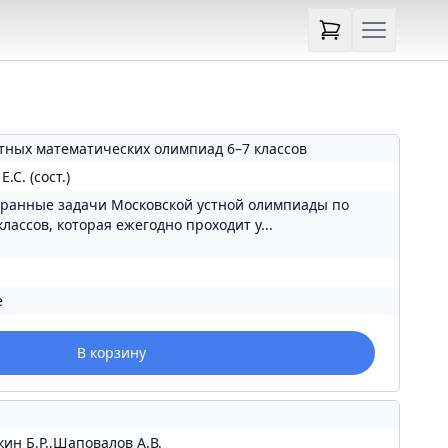
стных математических олимпиад 6–7 классов
.С. (сост.)
ранные задачи Московской устной олимпиады по
лассов, которая ежегодно проходит у...
е
В корзину
кин Б.Р.,Шаповалов А.В.