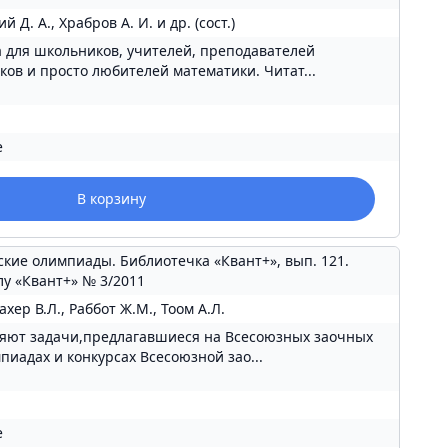
й Д. А., Храбров А. И. и др. (сост.)
 для школьников, учителей, преподавателей
ов и просто любителей математики. Читат...
е
В корзину
кие олимпиады. Библиотечка «Квант+», вып. 121.
у «Квант+» № 3/2011
ахер В.Л., Раббот Ж.М., Тоом А.Л.
ляют задачи,предлагавшиеся на Всесоюзных заочных
иадах и конкурсах Всесоюзной зао...
е