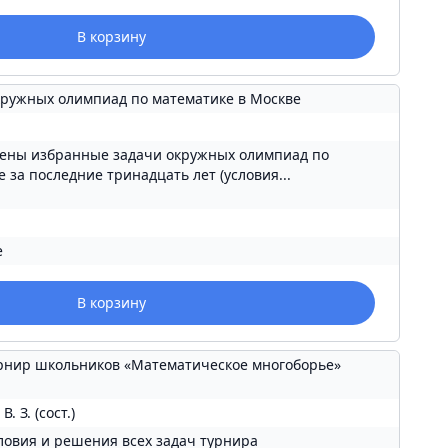
В корзину
ружных олимпиад по математике в Москве
чены избранные задачи окружных олимпиад по
е за последние тринадцать лет (условия...
е
В корзину
рнир школьников «Математическое многоборье»
. З. (сост.)
ловия и решения всех задач турнира