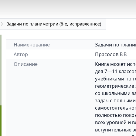
Задачи по планиметрии (8-е, исправленное)
Наименование
Задачи по плани
Автор
Прасолов В.В.
Описание
Книга может исп
для 7—11 классо
учебниками по г
геометрические
со школьными за
задач с полными
самостоятельно
полностью покры
всех уровней и в
вступительные э