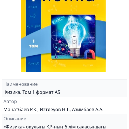
Наименование
Физика. Том 1 формат А5
Автор
Манатбаев Р.К., Изтлеуов Н.Т., Азимбаев А.А.
Описание
«Физика» оқулығы ҚР-ның білім саласындағы