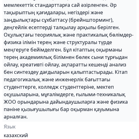
мемлекеттік стандарттарға сай әзірленген. Әр
тақырыптың қағидалары, негіздері және
заңдылықтары сұхбаттасу (брейншторминг),
деңгейлік есептерді талқылау арқылы берілген.
Оқулықтағы теориялық және практикалық бөлімдер-
физика ілімін терең және структуралы түрде
меңгеруге бейімделген. Бұл кітаптың оқырманы
терең академиялық білімнен бөлек сыни тұрғыдан
ойлау, креативті ойлау, ақпаратты кешенді анализ
бен синтездеу дағдыларын қалыптастырады. Кітап
педагогикалық және инженерлік бағыттағы
студенттерге, колледж студенттеріне, мектеп
оқушыларына, мұғалімдерге, ғылыми-техникалық
ЖОО орындарына дайындаушыларға және физика
пәніне қызығушылығы бар оқырман қауымына
арналған.
Язык
казахский